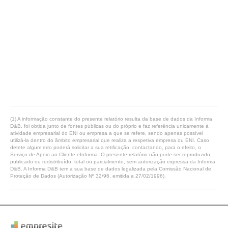
(1) A informação constante do presente relatório resulta da base de dados da Informa
D&B, foi obtida junto de fontes públicas ou do próprio e faz referência unicamente à
atividade empresarial do ENI ou empresa a que se refere, sendo apenas possível
utilizá-la dentro do âmbito empresarial que realiza a respetiva empresa ou ENI. Caso
detete algum erro poderá solicitar a sua retificação, contactando, para o efeito, o
Serviço de Apoio ao Cliente eInforma. O presente relatório não pode ser reproduzido,
publicado ou redistribuído, total ou parcialmente, sem autorização expressa da Informa
D&B. A Informa D&B tem a sua base de dados legalizada pela Comissão Nacional de
Proteção de Dados (Autorização Nº 32/96, emitida a 27/02/1996).