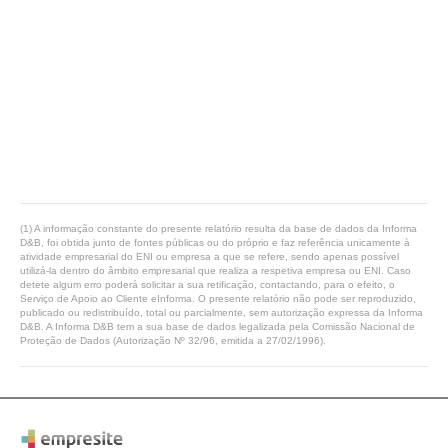
(1) A informação constante do presente relatório resulta da base de dados da Informa
D&B, foi obtida junto de fontes públicas ou do próprio e faz referência unicamente à
atividade empresarial do ENI ou empresa a que se refere, sendo apenas possível
utilizá-la dentro do âmbito empresarial que realiza a respetiva empresa ou ENI. Caso
detete algum erro poderá solicitar a sua retificação, contactando, para o efeito, o
Serviço de Apoio ao Cliente eInforma. O presente relatório não pode ser reproduzido,
publicado ou redistribuído, total ou parcialmente, sem autorização expressa da Informa
D&B. A Informa D&B tem a sua base de dados legalizada pela Comissão Nacional de
Proteção de Dados (Autorização Nº 32/96, emitida a 27/02/1996).