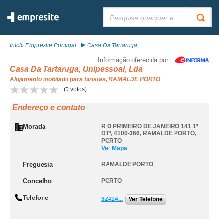
Pesquisar:
Início Empresite Portugal
Casa Da Tartaruga, ...
Informação oferecida por
Casa Da Tartaruga, Unipessoal, Lda
Alojamento mobilado para turistas, RAMALDE PORTO
(
0
votos)
Endereço e contato
Morada
R O PRIMEIRO DE JANEIRO 141 1º
DTº, 4100-366
,
RAMALDE PORTO
,
PORTO
Ver Mapa
Freguesia
RAMALDE PORTO
Concelho
PORTO
Telefone
92414...
Ver Telefone