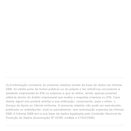
(1) A informação constante do presente relatório resulta da base de dados da Informa
D&B, foi obtida junto de fontes públicas ou do próprio e faz referência unicamente à
atividade empresarial do ENI ou empresa a que se refere, sendo apenas possível
utilizá-la dentro do âmbito empresarial que realiza a respetiva empresa ou ENI. Caso
detete algum erro poderá solicitar a sua retificação, contactando, para o efeito, o
Serviço de Apoio ao Cliente eInforma. O presente relatório não pode ser reproduzido,
publicado ou redistribuído, total ou parcialmente, sem autorização expressa da Informa
D&B. A Informa D&B tem a sua base de dados legalizada pela Comissão Nacional de
Proteção de Dados (Autorização Nº 32/96, emitida a 27/02/1996).