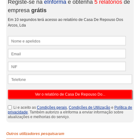
Registe-se na
eInforma
e obtenha
5 relatórios
de
empresa
grátis
Em 10 segundos terá acesso ao relatório de Casa De Repouso Dos
Arcos, Lda
Nome e apelidos
Email
NIF
Telefone
Li e aceito as
Condições gerais
,
Condições de Utilização
e
Política de
privacidade
. Também autorizo a eInforma a enviar informação sobre
atualizações e melhorias do serviço.
Outros utilizadores pesquisaram