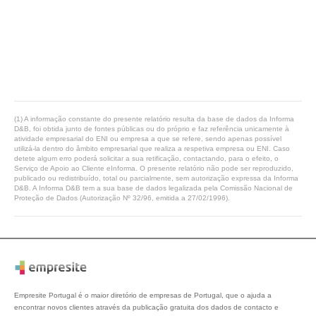
(1) A informação constante do presente relatório resulta da base de dados da Informa
D&B, foi obtida junto de fontes públicas ou do próprio e faz referência unicamente à
atividade empresarial do ENI ou empresa a que se refere, sendo apenas possível
utilizá-la dentro do âmbito empresarial que realiza a respetiva empresa ou ENI. Caso
detete algum erro poderá solicitar a sua retificação, contactando, para o efeito, o
Serviço de Apoio ao Cliente eInforma. O presente relatório não pode ser reproduzido,
publicado ou redistribuído, total ou parcialmente, sem autorização expressa da Informa
D&B. A Informa D&B tem a sua base de dados legalizada pela Comissão Nacional de
Proteção de Dados (Autorização Nº 32/96, emitida a 27/02/1996).
Empresite Portugal é o maior diretório de empresas de Portugal, que o ajuda a
encontrar novos clientes através da publicação gratuita dos dados de contacto e