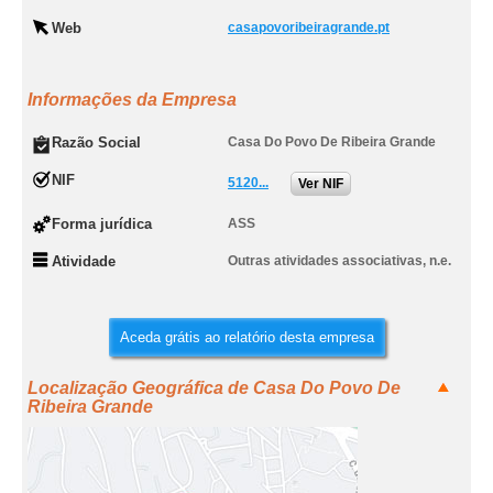
Web
casapovoribeiragrande.pt
Informações da Empresa
Razão Social
Casa Do Povo De Ribeira Grande
NIF
5120...
Ver NIF
Forma jurídica
ASS
Atividade
Outras atividades associativas, n.e.
Aceda grátis ao relatório desta empresa
Localização Geográfica de Casa Do Povo De
Ribeira Grande