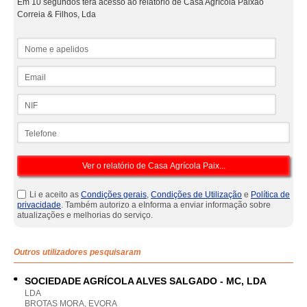
Em 10 segundos terá acesso ao relatório de Casa Agrícola Paixão
Correia & Filhos, Lda
Nome e apelidos
Email
NIF
Telefone
Li e aceito as
Condições gerais
,
Condições de Utilização
e
Política de
privacidade
. Também autorizo a eInforma a enviar informação sobre
atualizações e melhorias do serviço.
Outros utilizadores pesquisaram
SOCIEDADE AGRÍCOLA ALVES SALGADO - MC, LDA
LDA
BROTAS MORA, EVORA