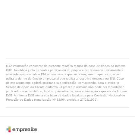
(1) A informação constante do presente relatório resulta da base de dados da Informa
D&B, foi obtida junto de fontes públicas ou do próprio e faz referência unicamente à
atividade empresarial do ENI ou empresa a que se refere, sendo apenas possível
utilizá-la dentro do âmbito empresarial que realiza a respetiva empresa ou ENI. Caso
detete algum erro poderá solicitar a sua retificação, contactando, para o efeito, o
Serviço de Apoio ao Cliente eInforma. O presente relatório não pode ser reproduzido,
publicado ou redistribuído, total ou parcialmente, sem autorização expressa da Informa
D&B. A Informa D&B tem a sua base de dados legalizada pela Comissão Nacional de
Proteção de Dados (Autorização Nº 32/96, emitida a 27/02/1996).