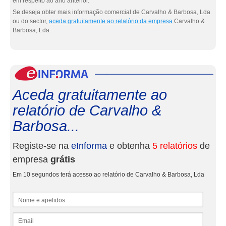
em respeito ao ano anterior.
Se deseja obter mais informação comercial de Carvalho & Barbosa, Lda
ou do sector,
aceda gratuitamente ao relatório da empresa
Carvalho &
Barbosa, Lda.
eInf
Aceda gratuitamente ao
relatório de Carvalho &
Barbosa...
Registe-se na
eInforma
e obtenha
5 relatórios
de
empresa
grátis
Em 10 segundos terá acesso ao relatório de Carvalho & Barbosa, Lda
Nome e apelidos
Email