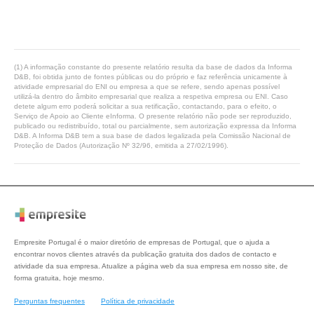
(1) A informação constante do presente relatório resulta da base de dados da Informa
D&B, foi obtida junto de fontes públicas ou do próprio e faz referência unicamente à
atividade empresarial do ENI ou empresa a que se refere, sendo apenas possível
utilizá-la dentro do âmbito empresarial que realiza a respetiva empresa ou ENI. Caso
detete algum erro poderá solicitar a sua retificação, contactando, para o efeito, o
Serviço de Apoio ao Cliente eInforma. O presente relatório não pode ser reproduzido,
publicado ou redistribuído, total ou parcialmente, sem autorização expressa da Informa
D&B. A Informa D&B tem a sua base de dados legalizada pela Comissão Nacional de
Proteção de Dados (Autorização Nº 32/96, emitida a 27/02/1996).
Empresite Portugal é o maior diretório de empresas de Portugal, que o ajuda a
encontrar novos clientes através da publicação gratuita dos dados de contacto e
atividade da sua empresa. Atualize a página web da sua empresa em nosso site, de
forma gratuita, hoje mesmo.
Perguntas frequentes
Política de privacidade