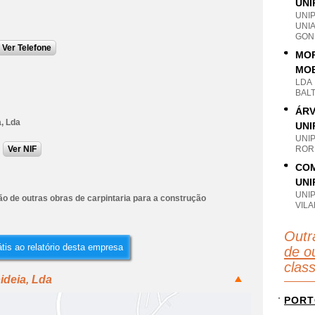
UNI
UNI
UNI
GON
Ver Telefone
MOR
MOB
LDA
BAL
ÁRV
, Lda
UNI
UNI
Ver NIF
RORI
COM
UNI
UNI
o de outras obras de carpintaria para a construção
VILA
Outr
tis ao relatório desta empresa
de ou
clas
ideia, Lda
PORT