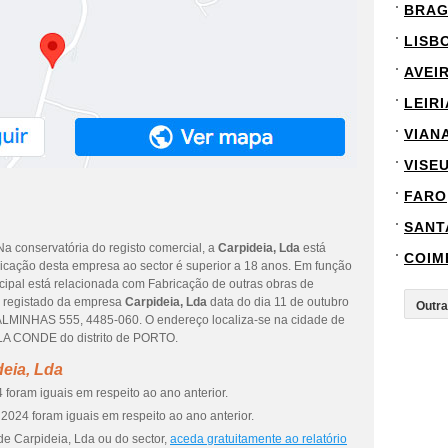
BRA
LISB
AVEI
LEIRI
VIAN
VISE
FARO
SANT
 Na conservatória do registo comercial, a
Carpideia, Lda
está
COIM
dicação desta empresa ao sector é superior a 18 anos. Em função
ncipal está relacionada com Fabricação de outras obras de
do registado da empresa
Carpideia, Lda
data do dia 11 de outubro
LMINHAS 555, 4485-060. O endereço localiza-se na cidade de
 CONDE do distrito de PORTO.
eia, Lda
foram iguais em respeito ao ano anterior.
2024 foram iguais em respeito ao ano anterior.
de Carpideia, Lda ou do sector,
aceda gratuitamente ao relatório