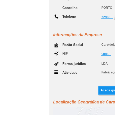
Concelho
PORTO
Telefone
22986...
Informações da Empresa
Razão Social
Carpideia
NIF
5086...
Forma jurídica
LDA
Atividade
Fabricaçã
Aceda grá
Localização Geográfica de Carp