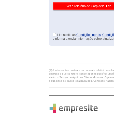
Li e aceito as
Condições gerais
,
Condiçõ
eInforma a enviar informação sobre atualiza
(1) A informação constante do presente relatório resul
empresa a que se refere, sendo apenas possível utilizá
efeito, o Serviço de Apoio ao Cliente eInforma. O pres
a sua base de dados legalizada pela Comissão Naciona