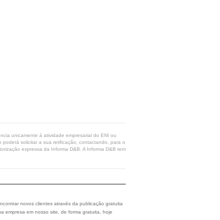
rência unicamente à atividade empresarial do ENI ou
poderá solicitar a sua retificação, contactando, para o
 autorização expressa da Informa D&B. A Informa D&B tem
ncontrar novos clientes através da publicação gratuita
a empresa em nosso site, de forma gratuita, hoje