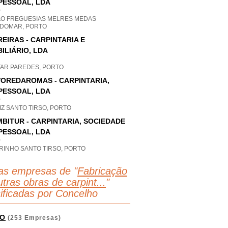
PESSOAL, LDA
P
AO FREGUESIAS MELRES MEDAS
DOMAR, PORTO
EIRAS - CARPINTARIA E
ILIÁRIO, LDA
TAR PAREDES, PORTO
OREDAROMAS - CARPINTARIA,
PESSOAL, LDA
P
Z SANTO TIRSO, PORTO
BITUR - CARPINTARIA, SOCIEDADE
PESSOAL, LDA
P
RINHO SANTO TIRSO, PORTO
as empresas de "
Fabricação
tras obras de carpint...
"
sificadas por Concelho
O
(253 Empresas)