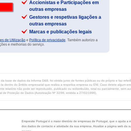
Accionistas e Participações em
outras empresas
Gestores e respetivas ligações a
outras empresas
Marcas e publicações legais
es de Utilização
e
Política de privacidade
. Também autorizo a
ções e melhorias do serviço.
ta da base de dados da Informa D&B, foi obtida junto de fontes públicas ou do próprio e faz refe
-la dentro do âmbito empresarial que realiza a respetiva empresa ou ENI. Caso detete algum erro 
ente relatório não pode ser reproduzido, publicado ou redistribuído, total ou parcialmente, sem
l de Proteção de Dados (Autorização Nº 32/96, emitida a 27/02/1996).
Empresite Portugal é o maior diretório de empresas de Portugal, que o ajuda a e
dos dados de contacto e atividade da sua empresa. Atualize a página web da su