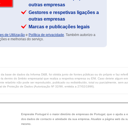
outras empresas
Gestores e respetivas ligações a
outras empresas
Marcas e publicações legais
es de Utilização
e
Política de privacidade
. Também autorizo a
ções e melhorias do serviço.
ta da base de dados da Informa D&B, foi obtida junto de fontes públicas ou do próprio e faz refe
-la dentro do âmbito empresarial que realiza a respetiva empresa ou ENI. Caso detete algum erro 
ente relatório não pode ser reproduzido, publicado ou redistribuído, total ou parcialmente, sem
l de Proteção de Dados (Autorização Nº 32/96, emitida a 27/02/1996).
Empresite Portugal é o maior diretório de empresas de Portugal, que o ajuda a e
dos dados de contacto e atividade da sua empresa. Atualize a página web da su
mesmo.