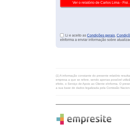
Li e aceito as
Condições gerais
,
Condiçõ
eInforma a enviar informação sobre atualiza
(1) A informação constante do presente relatório resul
empresa a que se refere, sendo apenas possível utilizá
efeito, o Serviço de Apoio ao Cliente eInforma. O pres
a sua base de dados legalizada pela Comissão Naciona