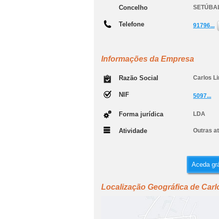
Concelho
SETÚBA
Telefone
91796...
Informações da Empresa
Razão Social
Carlos Li
NIF
5097...
Forma jurídica
LDA
Atividade
Outras a
Aceda grá
Localização Geográfica de Carlo