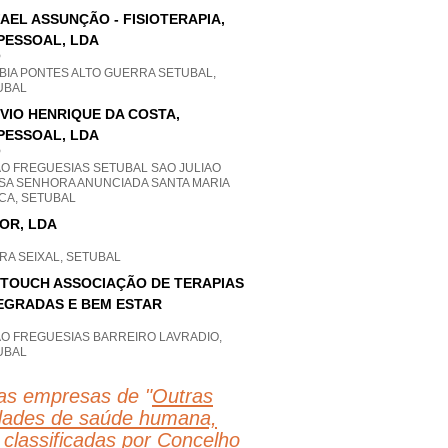
AEL ASSUNÇÃO - FISIOTERAPIA,
PESSOAL, LDA
P
BIA PONTES ALTO GUERRA SETUBAL,
UBAL
VIO HENRIQUE DA COSTA,
PESSOAL, LDA
P
AO FREGUESIAS SETUBAL SAO JULIAO
SA SENHORA ANUNCIADA SANTA MARIA
CA, SETUBAL
OR, LDA
RA SEIXAL, SETUBAL
TOUCH ASSOCIAÇÃO DE TERAPIAS
EGRADAS E BEM ESTAR
AO FREGUESIAS BARREIRO LAVRADIO,
UBAL
as empresas de "
Outras
idades de saúde humana,
 classificadas por Concelho