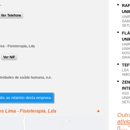
L
RAF
UNI
Ver Telefone
UNI
GAM
SET
FLÁ
UNI
UNI
ma - Fisioterapia, Lda
UNI
NOS
Ver NIF
GRA
TEF
LDA
AMO
tividades de saúde humana, n.e.
ZEN
INT
ASS
tis ao relatório desta empresa
UNI
SET
s Lima - Fisioterapia, Lda
Outr
ativ
n....
"