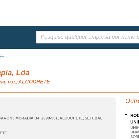
Pesquisar:
...
apia, Lda
ana, n.e., ALCOCHETE
Outr
ROD
PARO 95 MORADIA B4, 2890-551
,
ALCOCHETE
,
SETÚBAL
UNI
UNI
UNI
ETE
SOB