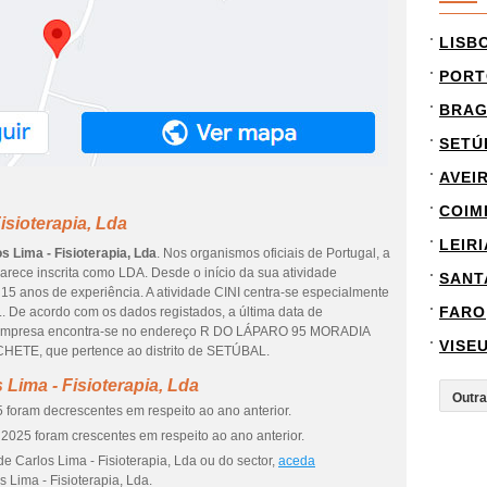
LISB
PORT
BRA
SETÚ
AVEI
COIM
isioterapia, Lda
LEIRI
s Lima - Fisioterapia, Lda
. Nos organismos oficiais de Portugal, a
rece inscrita como LDA. Desde o início da sua atividade
SANT
15 anos de experiência. A atividade CINI centra-se especialmente
FARO
. De acordo com os dados registados, a última data de
. A empresa encontra-se no endereço R DO LÁPARO 95 MORADIA
VISE
CHETE, que pertence ao distrito de SETÚBAL.
Lima - Fisioterapia, Lda
 foram decrescentes em respeito ao ano anterior.
2025 foram crescentes em respeito ao ano anterior.
e Carlos Lima - Fisioterapia, Lda ou do sector,
aceda
 Lima - Fisioterapia, Lda.