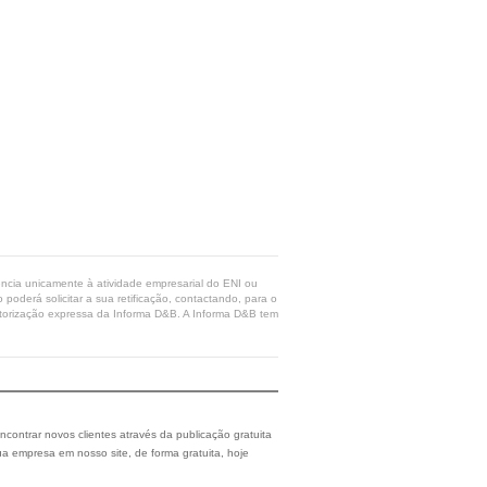
rência unicamente à atividade empresarial do ENI ou
poderá solicitar a sua retificação, contactando, para o
 autorização expressa da Informa D&B. A Informa D&B tem
ncontrar novos clientes através da publicação gratuita
a empresa em nosso site, de forma gratuita, hoje