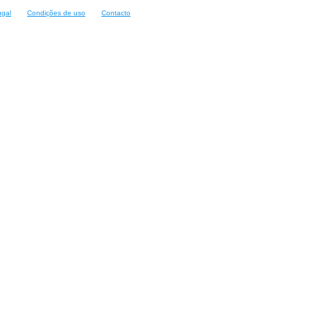
ugal
Condições de uso
Contacto