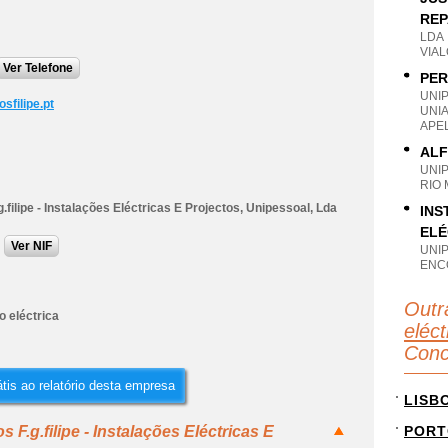
REP
LDA
VIAL
Ver Telefone
PER
UNI
sfilipe.pt
UNI
APE
ALF
UNI
RIO 
g.filipe - Instalações Eléctricas E Projectos, Unipessoal, Lda
INS
ELÉ
Ver NIF
UNI
ENC
Outr
o eléctrica
eléct
Conc
tis ao relatório desta empresa
LISB
 F.g.filipe - Instalações Eléctricas E
PORT