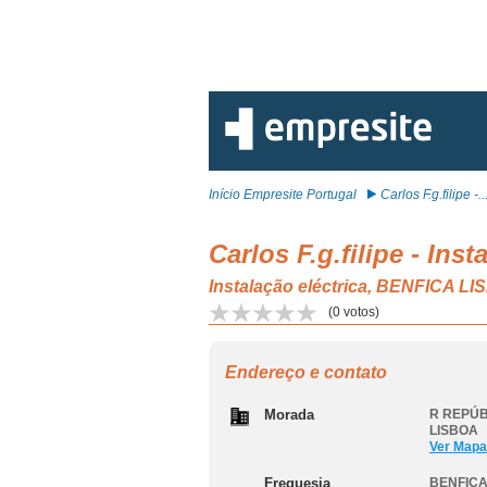
Início Empresite Portugal
Carlos F.g.filipe -..
Carlos F.g.filipe - Ins
Instalação eléctrica, BENFICA L
(
0
votos)
Endereço e contato
Morada
R REPÚB
LISBOA
Ver Mapa
Freguesia
BENFICA