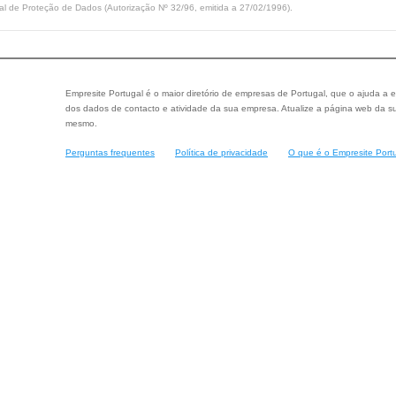
l de Proteção de Dados (Autorização Nº 32/96, emitida a 27/02/1996).
Empresite Portugal é o maior diretório de empresas de Portugal, que o ajuda a e
dos dados de contacto e atividade da sua empresa. Atualize a página web da su
mesmo.
Perguntas frequentes
Política de privacidade
O que é o Empresite Port