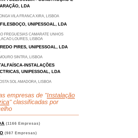
ARAÇÃO, LDA
ONGA VILA FRANCA XIRA, LISBOA
FILESBOÇO, UNIPESSOAL, LDA
P
AO FREGUESIAS CAMARATE UNHOS
LACAO LOURES, LISBOA
REDO PIRES, UNIPESSOAL, LDA
P
MOURO SINTRA, LISBOA
TALFAÍSCA-INSTALAÇÕES
CTRICAS, UNIPESSOAL, LDA
P
OSTA SOL AMADORA, LISBOA
as empresas de "
Instalação
rica
" classificadas por
elho
OA
(1166 Empresas)
O
(987 Empresas)