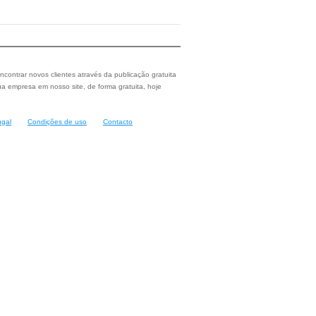
ncontrar novos clientes através da publicação gratuita
a empresa em nosso site, de forma gratuita, hoje
ugal
Condições de uso
Contacto