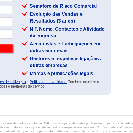
Semáforo de Risco Comercial
Evolução das Vendas e
Resultados (3 anos)
NIF, Nome, Contactos e Atividade
da empresa
Accionistas e Participações em
outras empresas
Gestores e respetivas ligações a
outras empresas
Marcas e publicações legais
es de Utilização
e
Política de privacidade
. Também autorizo a
ções e melhorias do serviço.
ta da base de dados da Informa D&B, foi obtida junto de fontes públicas ou do próprio e faz refe
-la dentro do âmbito empresarial que realiza a respetiva empresa ou ENI. Caso detete algum erro 
ente relatório não pode ser reproduzido, publicado ou redistribuído, total ou parcialmente, sem