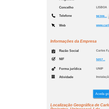
Concelho
LISBOA
Telefone
96306...
Web
www.carlo
Informações da Empresa
Razão Social
Carlos F.
NIF
5057...
Forma jurídica
UNIP
Atividade
Instalaçã
Aceda grá
Localização Geográfica de Carlos