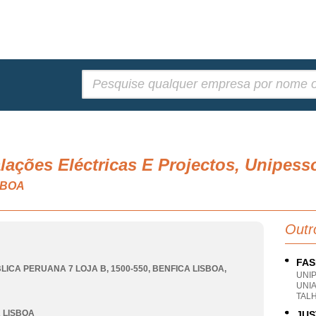
Pesquisar:
.
talações Eléctricas E Projectos, Unipess
ISBOA
Outr
FAS
LICA PERUANA 7 LOJA B, 1500-550
,
BENFICA LISBOA
,
UNI
UNIA
TAL
 LISBOA
JUS