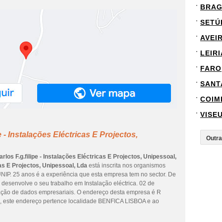
BRA
SETÚ
AVEI
LEIRI
FARO
SANT
COIM
VISE
e - Instalações Eléctricas E Projectos,
arlos F.g.filipe - Instalações Eléctricas E Projectos, Unipessoal,
icas E Projectos, Unipessoal, Lda
está inscrita nos organismos
 UNIP. 25 anos é a experiência que esta empresa tem no sector. De
desenvolve o seu trabalho em Instalação eléctrica. 02 de
ização de dados empresariais. O endereço desta empresa é R
ste endereço pertence localidade BENFICA LISBOA e ao