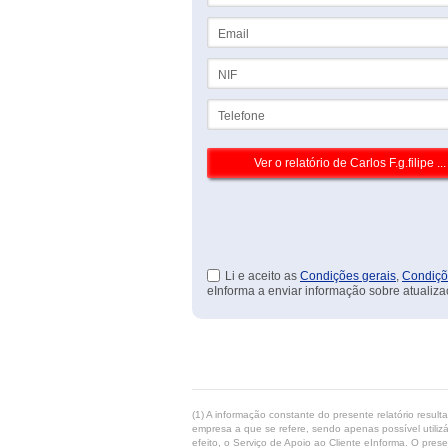
Email
NIF
Telefone
Li e aceito as
Condições gerais
,
Condiçõ
eInforma a enviar informação sobre atualiza
(1) A informação constante do presente relatório resul
empresa a que se refere, sendo apenas possível utilizá
efeito, o Serviço de Apoio ao Cliente eInforma. O pres