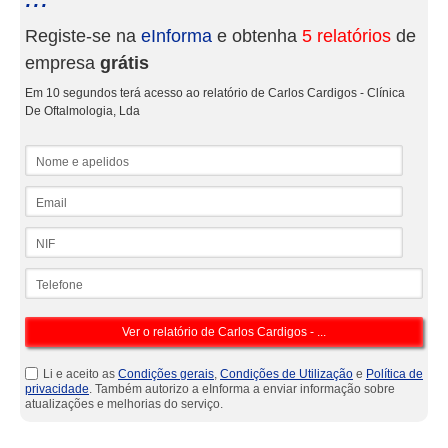
Registe-se na
eInforma
e obtenha
5 relatórios
de
empresa
grátis
Em 10 segundos terá acesso ao relatório de Carlos Cardigos - Clínica
De Oftalmologia, Lda
Nome e apelidos
Email
NIF
Telefone
Li e aceito as
Condições gerais
,
Condições de Utilização
e
Política de
privacidade
. Também autorizo a eInforma a enviar informação sobre
atualizações e melhorias do serviço.