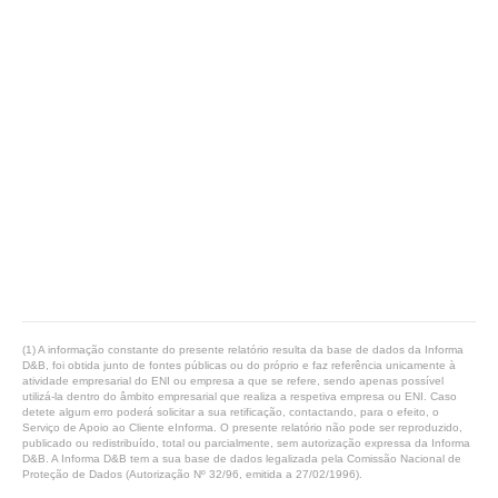
(1) A informação constante do presente relatório resulta da base de dados da Informa
D&B, foi obtida junto de fontes públicas ou do próprio e faz referência unicamente à
atividade empresarial do ENI ou empresa a que se refere, sendo apenas possível
utilizá-la dentro do âmbito empresarial que realiza a respetiva empresa ou ENI. Caso
detete algum erro poderá solicitar a sua retificação, contactando, para o efeito, o
Serviço de Apoio ao Cliente eInforma. O presente relatório não pode ser reproduzido,
publicado ou redistribuído, total ou parcialmente, sem autorização expressa da Informa
D&B. A Informa D&B tem a sua base de dados legalizada pela Comissão Nacional de
Proteção de Dados (Autorização Nº 32/96, emitida a 27/02/1996).