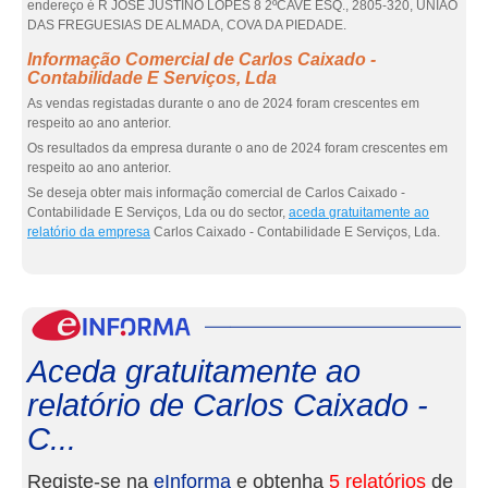
endereço é R JOSÉ JUSTINO LOPES 8 2ºCAVE ESQ., 2805-320, UNIÃO
DAS FREGUESIAS DE ALMADA, COVA DA PIEDADE.
Informação Comercial de Carlos Caixado -
Contabilidade E Serviços, Lda
As vendas registadas durante o ano de 2024 foram crescentes em
respeito ao ano anterior.
Os resultados da empresa durante o ano de 2024 foram crescentes em
respeito ao ano anterior.
Se deseja obter mais informação comercial de Carlos Caixado -
Contabilidade E Serviços, Lda ou do sector,
aceda gratuitamente ao
relatório da empresa
Carlos Caixado - Contabilidade E Serviços, Lda.
eInf
Aceda gratuitamente ao
relatório de Carlos Caixado -
C...
Registe-se na
eInforma
e obtenha
5 relatórios
de