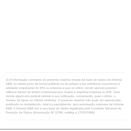
(1) A informação constante do presente relatório resulta da base de dados da Informa
D&B, foi obtida junto de fontes públicas ou do próprio e faz referência unicamente à
atividade empresarial do ENI ou empresa a que se refere, sendo apenas possível
utilizá-la dentro do âmbito empresarial que realiza a respetiva empresa ou ENI. Caso
detete algum erro poderá solicitar a sua retificação, contactando, para o efeito, o
Serviço de Apoio ao Cliente eInforma. O presente relatório não pode ser reproduzido,
publicado ou redistribuído, total ou parcialmente, sem autorização expressa da Informa
D&B. A Informa D&B tem a sua base de dados legalizada pela Comissão Nacional de
Proteção de Dados (Autorização Nº 32/96, emitida a 27/02/1996).