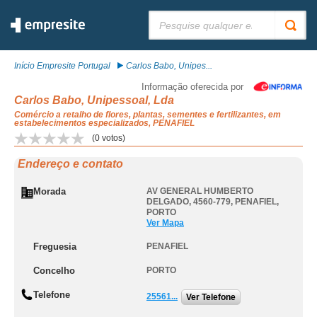
Pesquisar:
Início Empresite Portugal
Carlos Babo, Unipes...
Informação oferecida por
Carlos Babo, Unipessoal, Lda
Comércio a retalho de flores, plantas, sementes e fertilizantes, em
estabelecimentos especializados, PENAFIEL
(
0
votos)
Endereço e contato
Morada
AV GENERAL HUMBERTO
DELGADO, 4560-779
,
PENAFIEL
,
PORTO
Ver Mapa
Freguesia
PENAFIEL
Concelho
PORTO
Telefone
25561...
Ver Telefone