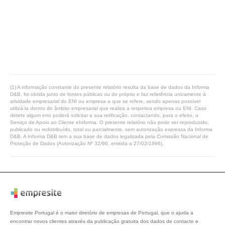
(1) A informação constante do presente relatório resulta da base de dados da Informa
D&B, foi obtida junto de fontes públicas ou do próprio e faz referência unicamente à
atividade empresarial do ENI ou empresa a que se refere, sendo apenas possível
utilizá-la dentro do âmbito empresarial que realiza a respetiva empresa ou ENI. Caso
detete algum erro poderá solicitar a sua retificação, contactando, para o efeito, o
Serviço de Apoio ao Cliente eInforma. O presente relatório não pode ser reproduzido,
publicado ou redistribuído, total ou parcialmente, sem autorização expressa da Informa
D&B. A Informa D&B tem a sua base de dados legalizada pela Comissão Nacional de
Proteção de Dados (Autorização Nº 32/96, emitida a 27/02/1996).
Empresite Portugal é o maior diretório de empresas de Portugal, que o ajuda a
encontrar novos clientes através da publicação gratuita dos dados de contacto e