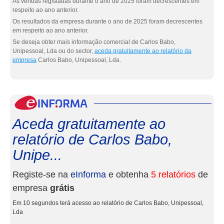
As vendas registadas durante o ano de 2025 foram decrescentes em
respeito ao ano anterior.
Os resultados da empresa durante o ano de 2025 foram decrescentes
em respeito ao ano anterior.
Se deseja obter mais informação comercial de Carlos Babo,
Unipessoal, Lda ou do sector,
aceda gratuitamente ao relatório da
empresa
Carlos Babo, Unipessoal, Lda.
eInf
Aceda gratuitamente ao
relatório de Carlos Babo,
Unipe...
Registe-se na
eInforma
e obtenha
5 relatórios
de
empresa
grátis
Em 10 segundos terá acesso ao relatório de Carlos Babo, Unipessoal,
Lda