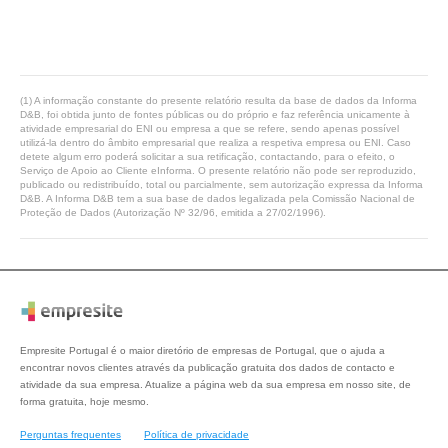
(1) A informação constante do presente relatório resulta da base de dados da Informa
D&B, foi obtida junto de fontes públicas ou do próprio e faz referência unicamente à
atividade empresarial do ENI ou empresa a que se refere, sendo apenas possível
utilizá-la dentro do âmbito empresarial que realiza a respetiva empresa ou ENI. Caso
detete algum erro poderá solicitar a sua retificação, contactando, para o efeito, o
Serviço de Apoio ao Cliente eInforma. O presente relatório não pode ser reproduzido,
publicado ou redistribuído, total ou parcialmente, sem autorização expressa da Informa
D&B. A Informa D&B tem a sua base de dados legalizada pela Comissão Nacional de
Proteção de Dados (Autorização Nº 32/96, emitida a 27/02/1996).
Empresite Portugal é o maior diretório de empresas de Portugal, que o ajuda a
encontrar novos clientes através da publicação gratuita dos dados de contacto e
atividade da sua empresa. Atualize a página web da sua empresa em nosso site, de
forma gratuita, hoje mesmo.
Perguntas frequentes
Política de privacidade