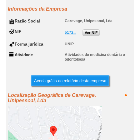
Informações da Empresa
Razão Social
Carevage, Unipessoal, Lda
NIF
5172...
Ver NIF
Forma jurídica
UNIP
Atividade
Atividades de medicina dentária e
odontologia
Aceda grátis ao relatório desta empresa
Localização Geográfica de Carevage,
Unipessoal, Lda