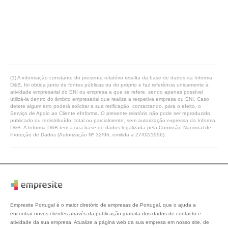
(1) A informação constante do presente relatório resulta da base de dados da Informa
D&B, foi obtida junto de fontes públicas ou do próprio e faz referência unicamente à
atividade empresarial do ENI ou empresa a que se refere, sendo apenas possível
utilizá-la dentro do âmbito empresarial que realiza a respetiva empresa ou ENI. Caso
detete algum erro poderá solicitar a sua retificação, contactando, para o efeito, o
Serviço de Apoio ao Cliente eInforma. O presente relatório não pode ser reproduzido,
publicado ou redistribuído, total ou parcialmente, sem autorização expressa da Informa
D&B. A Informa D&B tem a sua base de dados legalizada pela Comissão Nacional de
Proteção de Dados (Autorização Nº 32/96, emitida a 27/02/1996).
Empresite Portugal é o maior diretório de empresas de Portugal, que o ajuda a
encontrar novos clientes através da publicação gratuita dos dados de contacto e
atividade da sua empresa. Atualize a página web da sua empresa em nosso site, de