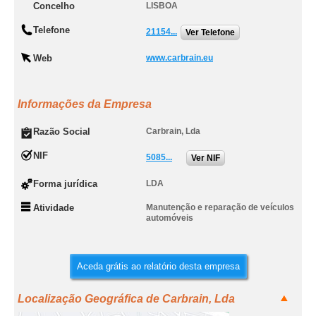
Concelho
LISBOA
Telefone
21154...
Ver Telefone
Web
www.carbrain.eu
Informações da Empresa
Razão Social
Carbrain, Lda
NIF
5085...
Ver NIF
Forma jurídica
LDA
Atividade
Manutenção e reparação de veículos
automóveis
Aceda grátis ao relatório desta empresa
Localização Geográfica de Carbrain, Lda