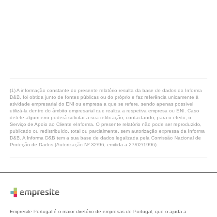
(1) A informação constante do presente relatório resulta da base de dados da Informa
D&B, foi obtida junto de fontes públicas ou do próprio e faz referência unicamente à
atividade empresarial do ENI ou empresa a que se refere, sendo apenas possível
utilizá-la dentro do âmbito empresarial que realiza a respetiva empresa ou ENI. Caso
detete algum erro poderá solicitar a sua retificação, contactando, para o efeito, o
Serviço de Apoio ao Cliente eInforma. O presente relatório não pode ser reproduzido,
publicado ou redistribuído, total ou parcialmente, sem autorização expressa da Informa
D&B. A Informa D&B tem a sua base de dados legalizada pela Comissão Nacional de
Proteção de Dados (Autorização Nº 32/96, emitida a 27/02/1996).
Empresite Portugal é o maior diretório de empresas de Portugal, que o ajuda a