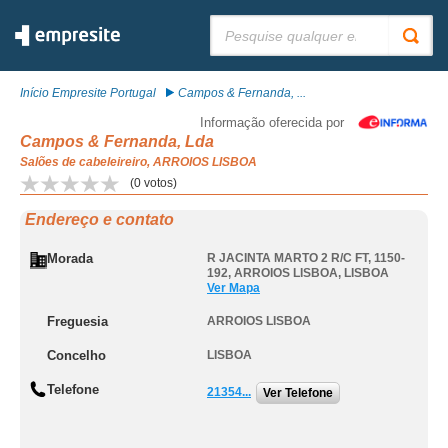
Pesquisar:
Início Empresite Portugal
Campos & Fernanda, ...
Informação oferecida por
Campos & Fernanda, Lda
Salões de cabeleireiro, ARROIOS LISBOA
(
0
votos)
Endereço e contato
Morada
R JACINTA MARTO 2 R/C FT, 1150-
192
,
ARROIOS LISBOA
,
LISBOA
Ver Mapa
Freguesia
ARROIOS LISBOA
Concelho
LISBOA
Telefone
21354...
Ver Telefone