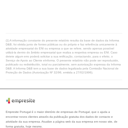
(1) A informação constante do presente relatório resulta da base de dados da Informa
D&B, foi obtida junto de fontes públicas ou do próprio e faz referência unicamente à
atividade empresarial do ENI ou empresa a que se refere, sendo apenas possível
utilizá-la dentro do âmbito empresarial que realiza a respetiva empresa ou ENI. Caso
detete algum erro poderá solicitar a sua retificação, contactando, para o efeito, o
Serviço de Apoio ao Cliente eInforma. O presente relatório não pode ser reproduzido,
publicado ou redistribuído, total ou parcialmente, sem autorização expressa da Informa
D&B. A Informa D&B tem a sua base de dados legalizada pela Comissão Nacional de
Proteção de Dados (Autorização Nº 32/96, emitida a 27/02/1996).
Empresite Portugal é o maior diretório de empresas de Portugal, que o ajuda a
encontrar novos clientes através da publicação gratuita dos dados de contacto e
atividade da sua empresa. Atualize a página web da sua empresa em nosso site, de
forma gratuita, hoje mesmo.