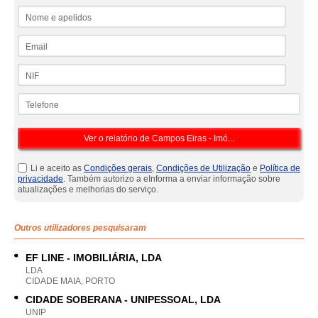
Nome e apelidos
Email
NIF
Telefone
Li e aceito as
Condições gerais
,
Condições de Utilização
e
Política de
privacidade
. Também autorizo a eInforma a enviar informação sobre
atualizações e melhorias do serviço.
Outros utilizadores pesquisaram
EF LINE - IMOBILIÁRIA, LDA
LDA
CIDADE MAIA, PORTO
CIDADE SOBERANA - UNIPESSOAL, LDA
UNIP