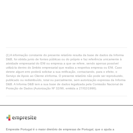
(1) A informação constante do presente relatório resulta da base de dados da Informa
D&B, foi obtida junto de fontes públicas ou do próprio e faz referência unicamente à
atividade empresarial do ENI ou empresa a que se refere, sendo apenas possível
utilizá-la dentro do âmbito empresarial que realiza a respetiva empresa ou ENI. Caso
detete algum erro poderá solicitar a sua retificação, contactando, para o efeito, o
Serviço de Apoio ao Cliente eInforma. O presente relatório não pode ser reproduzido,
publicado ou redistribuído, total ou parcialmente, sem autorização expressa da Informa
D&B. A Informa D&B tem a sua base de dados legalizada pela Comissão Nacional de
Proteção de Dados (Autorização Nº 32/96, emitida a 27/02/1996).
Empresite Portugal é o maior diretório de empresas de Portugal, que o ajuda a