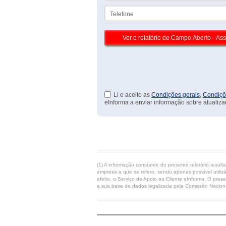
Telefone
Li e aceito as
Condições gerais
,
Condiçõ
eInforma a enviar informação sobre atualiza
(1) A informação constante do presente relatório resul
empresa a que se refere, sendo apenas possível utilizá
efeito, o Serviço de Apoio ao Cliente eInforma. O pres
a sua base de dados legalizada pela Comissão Naciona