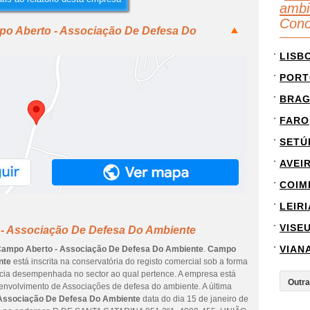
ambi
Conc
po Aberto - Associação De Defesa Do
LISB
PORT
BRA
FARO
SETÚ
AVEI
COIM
LEIRI
VISE
 - Associação De Defesa Do Ambiente
VIAN
ampo Aberto - Associação De Defesa Do Ambiente
.
Campo
nte
está inscrita na conservatória do registo comercial sob a forma
ncia desempenhada no sector ao qual pertence. A empresa está
senvolvimento de Associações de defesa do ambiente. A última
Associação De Defesa Do Ambiente
data do dia 15 de janeiro de