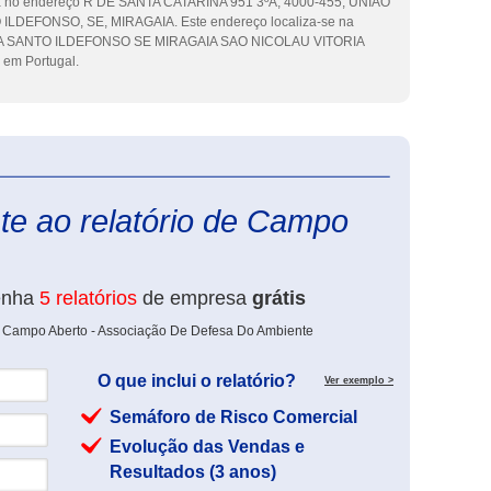
sa no endereço R DE SANTA CATARINA 951 3ºA, 4000-455, UNIÃO
DEFONSO, SE, MIRAGAIA. Este endereço localiza-se na
A SANTO ILDEFONSO SE MIRAGAIA SAO NICOLAU VITORIA
 em Portugal.
eInforma
te ao relatório de Campo
enha
5 relatórios
de empresa
grátis
e Campo Aberto - Associação De Defesa Do Ambiente
O que inclui o relatório?
Ver exemplo >
Semáforo de Risco Comercial
Evolução das Vendas e
Resultados (3 anos)