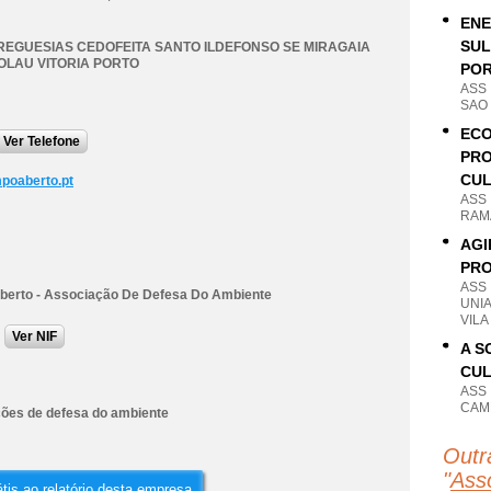
ENE
SUL
REGUESIAS CEDOFEITA SANTO ILDEFONSO SE MIRAGAIA
OLAU VITORIA PORTO
PO
ASS
SAO 
ECO
Ver Telefone
PRO
CU
poaberto.pt
ASS
RAM
AGI
PRO
ASS
erto - Associação De Defesa Do Ambiente
UNI
VILA
Ver NIF
A S
CUL
ASS
CAM
ões de defesa do ambiente
Outr
"
Ass
tis ao relatório desta empresa