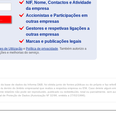
NIF, Nome, Contactos e Atividade
da empresa
Accionistas e Participações em
outras empresas
Gestores e respetivas ligações a
outras empresas
Marcas e publicações legais
es de Utilização
e
Política de privacidade
. Também autorizo a
ções e melhorias do serviço.
ta da base de dados da Informa D&B, foi obtida junto de fontes públicas ou do próprio e faz refe
-la dentro do âmbito empresarial que realiza a respetiva empresa ou ENI. Caso detete algum erro 
ente relatório não pode ser reproduzido, publicado ou redistribuído, total ou parcialmente, sem
l de Proteção de Dados (Autorização Nº 32/96, emitida a 27/02/1996).