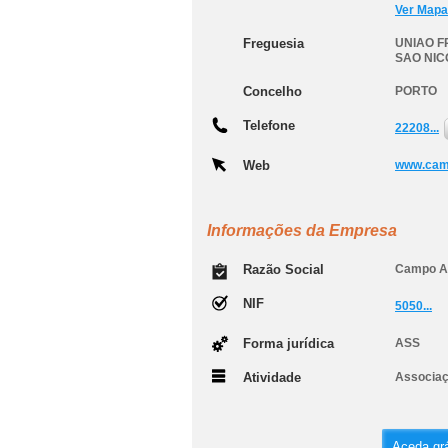
Ver Mapa
Freguesia
UNIAO F
SAO NIC
Concelho
PORTO
Telefone
22208...
Web
www.cam
Informações da Empresa
Razão Social
Campo Ab
NIF
5050...
Forma jurídica
ASS
Atividade
Associaç
Aceda grá