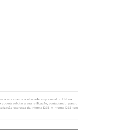
rência unicamente à atividade empresarial do ENI ou
poderá solicitar a sua retificação, contactando, para o
 autorização expressa da Informa D&B. A Informa D&B tem