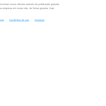
ncontrar novos clientes através da publicação gratuita
a empresa em nosso site, de forma gratuita, hoje
ugal
Condições de uso
Contacto