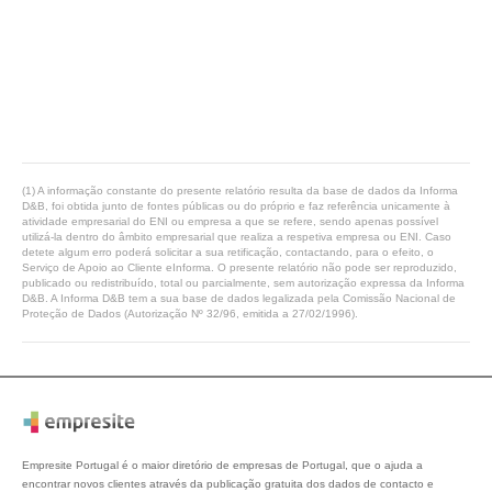
(1) A informação constante do presente relatório resulta da base de dados da Informa
D&B, foi obtida junto de fontes públicas ou do próprio e faz referência unicamente à
atividade empresarial do ENI ou empresa a que se refere, sendo apenas possível
utilizá-la dentro do âmbito empresarial que realiza a respetiva empresa ou ENI. Caso
detete algum erro poderá solicitar a sua retificação, contactando, para o efeito, o
Serviço de Apoio ao Cliente eInforma. O presente relatório não pode ser reproduzido,
publicado ou redistribuído, total ou parcialmente, sem autorização expressa da Informa
D&B. A Informa D&B tem a sua base de dados legalizada pela Comissão Nacional de
Proteção de Dados (Autorização Nº 32/96, emitida a 27/02/1996).
Empresite Portugal é o maior diretório de empresas de Portugal, que o ajuda a
encontrar novos clientes através da publicação gratuita dos dados de contacto e