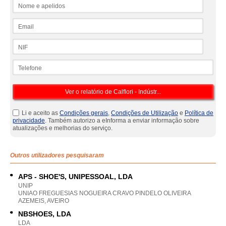
Nome e apelidos
Email
NIF
Telefone
Li e aceito as
Condições gerais
,
Condições de Utilização
e
Política de
privacidade
. Também autorizo a eInforma a enviar informação sobre
atualizações e melhorias do serviço.
Outros utilizadores pesquisaram
APS - SHOE'S, UNIPESSOAL, LDA
UNIP
UNIAO FREGUESIAS NOGUEIRA CRAVO PINDELO OLIVEIRA
AZEMEIS, AVEIRO
NBSHOES, LDA
LDA