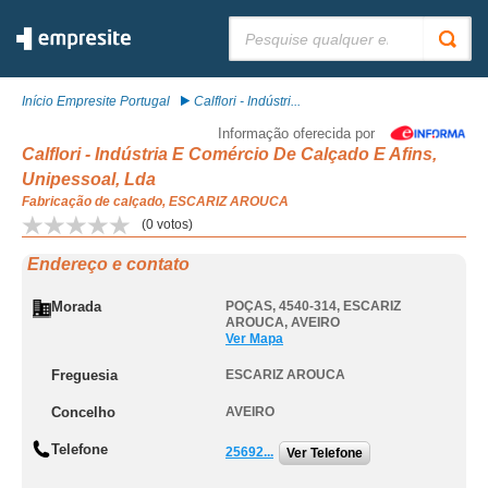
Pesquisar:
Início Empresite Portugal
Calflori - Indústri...
Informação oferecida por
Calflori - Indústria E Comércio De Calçado E Afins,
Unipessoal, Lda
Fabricação de calçado, ESCARIZ AROUCA
(
0
votos)
Endereço e contato
Morada
POÇAS, 4540-314
,
ESCARIZ
AROUCA
,
AVEIRO
Ver Mapa
Freguesia
ESCARIZ AROUCA
Concelho
AVEIRO
Telefone
25692...
Ver Telefone