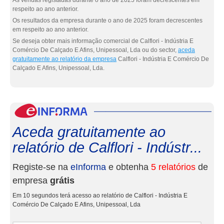
As vendas registadas durante o ano de 2025 foram decrescentes em
respeito ao ano anterior.
Os resultados da empresa durante o ano de 2025 foram decrescentes
em respeito ao ano anterior.
Se deseja obter mais informação comercial de Calflori - Indústria E
Comércio De Calçado E Afins, Unipessoal, Lda ou do sector,
aceda
gratuitamente ao relatório da empresa
Calflori - Indústria E Comércio De
Calçado E Afins, Unipessoal, Lda.
eInf
Aceda gratuitamente ao
relatório de Calflori - Indústr...
Registe-se na
eInforma
e obtenha
5 relatórios
de
empresa
grátis
Em 10 segundos terá acesso ao relatório de Calflori - Indústria E
Comércio De Calçado E Afins, Unipessoal, Lda