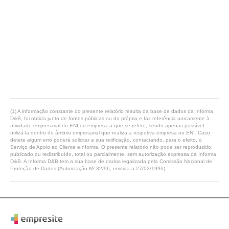
(1) A informação constante do presente relatório resulta da base de dados da Informa
D&B, foi obtida junto de fontes públicas ou do próprio e faz referência unicamente à
atividade empresarial do ENI ou empresa a que se refere, sendo apenas possível
utilizá-la dentro do âmbito empresarial que realiza a respetiva empresa ou ENI. Caso
detete algum erro poderá solicitar a sua retificação, contactando, para o efeito, o
Serviço de Apoio ao Cliente eInforma. O presente relatório não pode ser reproduzido,
publicado ou redistribuído, total ou parcialmente, sem autorização expressa da Informa
D&B. A Informa D&B tem a sua base de dados legalizada pela Comissão Nacional de
Proteção de Dados (Autorização Nº 32/96, emitida a 27/02/1996).