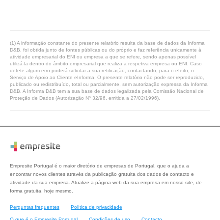
(1) A informação constante do presente relatório resulta da base de dados da Informa
D&B, foi obtida junto de fontes públicas ou do próprio e faz referência unicamente à
atividade empresarial do ENI ou empresa a que se refere, sendo apenas possível
utilizá-la dentro do âmbito empresarial que realiza a respetiva empresa ou ENI. Caso
detete algum erro poderá solicitar a sua retificação, contactando, para o efeito, o
Serviço de Apoio ao Cliente eInforma. O presente relatório não pode ser reproduzido,
publicado ou redistribuído, total ou parcialmente, sem autorização expressa da Informa
D&B. A Informa D&B tem a sua base de dados legalizada pela Comissão Nacional de
Proteção de Dados (Autorização Nº 32/96, emitida a 27/02/1996).
Empresite Portugal é o maior diretório de empresas de Portugal, que o ajuda a
encontrar novos clientes através da publicação gratuita dos dados de contacto e
atividade da sua empresa. Atualize a página web da sua empresa em nosso site, de
forma gratuita, hoje mesmo.
Perguntas frequentes
Política de privacidade
O que é o Empresite Portugal
Condições de uso
Contacto