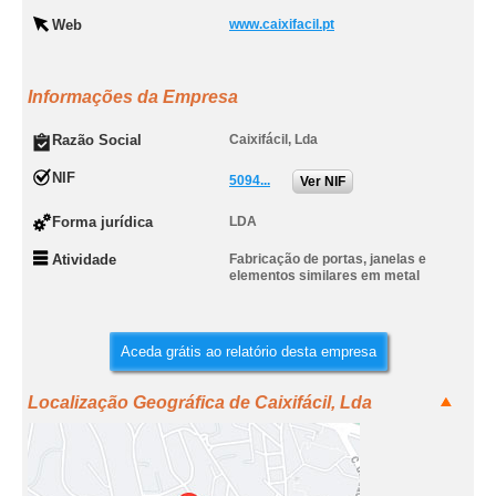
Web
www.caixifacil.pt
Informações da Empresa
Razão Social
Caixifácil, Lda
NIF
5094...
Ver NIF
Forma jurídica
LDA
Atividade
Fabricação de portas, janelas e
elementos similares em metal
Aceda grátis ao relatório desta empresa
Localização Geográfica de Caixifácil, Lda