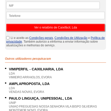
NIF
Telefone
Li e aceito as
Condições gerais
,
Condições de Utilização
e
Política de
privacidade
. Também autorizo a eInforma a enviar informação sobre
atualizações e melhorias do serviço.
Outros utilizadores pesquisaram
VIMIPERFIL - CAIXILHARIA, LDA
LDA
VIMIEIRO ARRAIOLOS, EVORA
AMPLAPROPOSTA, LDA
LDA
VENDAS NOVAS, EVORA
PAULO LINGUIÇA, UNIPESSOAL, LDA
UNIP
UNIAO FREGUESIAS NOSSA SENHORA VILA BISPO SILVEIRAS
MONTEMOR NOVO, EVORA