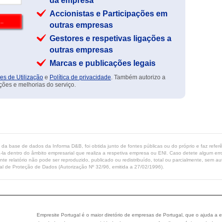
da empresa
Accionistas e Participações em
outras empresas
Gestores e respetivas ligações a
outras empresas
Marcas e publicações legais
es de Utilização
e
Política de privacidade
. Também autorizo a
ções e melhorias do serviço.
ta da base de dados da Informa D&B, foi obtida junto de fontes públicas ou do próprio e faz refe
-la dentro do âmbito empresarial que realiza a respetiva empresa ou ENI. Caso detete algum erro 
ente relatório não pode ser reproduzido, publicado ou redistribuído, total ou parcialmente, sem
l de Proteção de Dados (Autorização Nº 32/96, emitida a 27/02/1996).
Empresite Portugal é o maior diretório de empresas de Portugal, que o ajuda a e