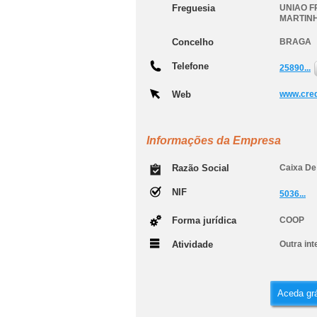
Freguesia
UNIAO F
MARTIN
Concelho
BRAGA
Telefone
25890...
Web
www.cred
Informações da Empresa
Razão Social
Caixa De 
NIF
5036...
Forma jurídica
COOP
Atividade
Outra in
Aceda grá