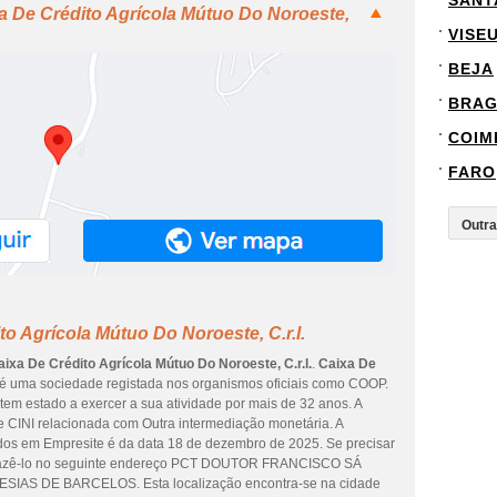
SANT
a De Crédito Agrícola Mútuo Do Noroeste,
VISE
BEJA
BRA
COIM
FARO
o Agrícola Mútuo Do Noroeste, C.r.l.
aixa De Crédito Agrícola Mútuo Do Noroeste, C.r.l.
.
Caixa De
é uma sociedade registada nos organismos oficiais como COOP.
tem estado a exercer a sua atividade por mais de 32 anos. A
e CINI relacionada com Outra intermediação monetária. A
ados em Empresite é da data 18 de dezembro de 2025. Se precisar
ode fazê-lo no seguinte endereço PCT DOUTOR FRANCISCO SÁ
IAS DE BARCELOS. Esta localização encontra-se na cidade