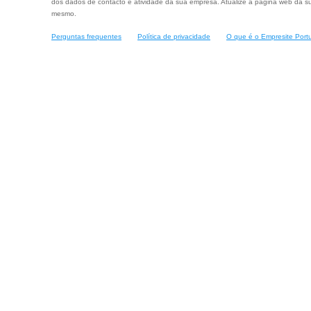
dos dados de contacto e atividade da sua empresa. Atualize a página web da su
mesmo.
Perguntas frequentes
Política de privacidade
O que é o Empresite Port