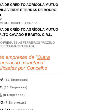
XA DE CRÉDITO AGRÍCOLA MÚTUO
VILA VERDE E TERRAS DE BOURO,
L.
P
A VERDE BARBUDO, BRAGA
XA DE CRÉDITO AGRÍCOLA MÚTUO
ALTO CÁVADO E BASTO, C.R.L.
P
AO FREGUESIAS FERREIROS PROZELO
TEIROS AMARES, BRAGA
as empresas de "
Outra
rmediação monetária
"
sificadas por Concelho
OA
(81 Empresas)
O
(13 Empresas)
A
(8 Empresas)
RO
(7 Empresas)