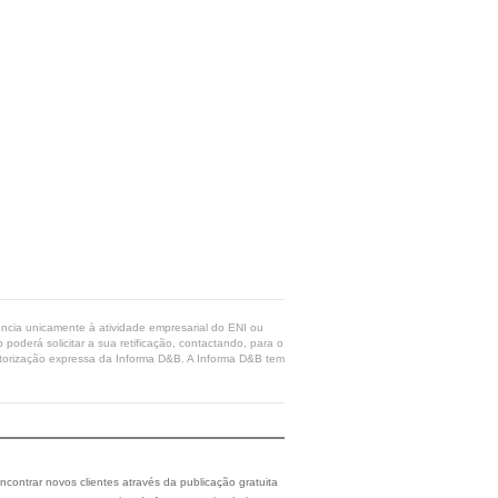
rência unicamente à atividade empresarial do ENI ou
poderá solicitar a sua retificação, contactando, para o
 autorização expressa da Informa D&B. A Informa D&B tem
ncontrar novos clientes através da publicação gratuita