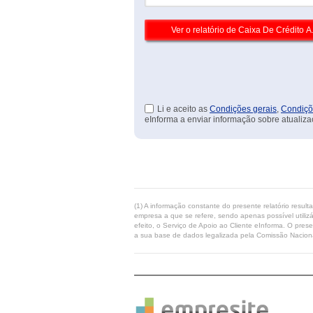
Li e aceito as
Condições gerais
,
Condiçõ
eInforma a enviar informação sobre atualiza
(1) A informação constante do presente relatório resul
empresa a que se refere, sendo apenas possível utilizá
efeito, o Serviço de Apoio ao Cliente eInforma. O pres
a sua base de dados legalizada pela Comissão Naciona