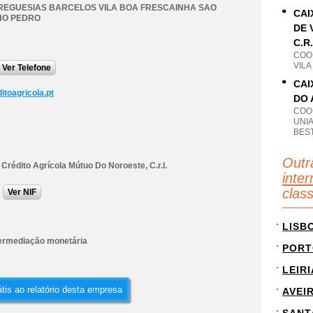
REGUESIAS BARCELOS VILA BOA FRESCAINHA SAO
CAI
HO PEDRO
DE 
C.R.
COO
VIL
Ver Telefone
CAI
itoagricola.pt
DO 
COO
UNI
BES
Outr
Crédito Agrícola Mútuo Do Noroeste, C.r.l.
inte
clas
Ver NIF
LISB
termediação monetária
PORT
LEIRI
tis ao relatório desta empresa
AVEI