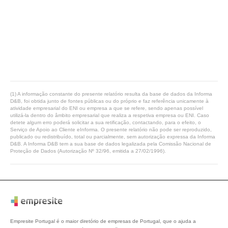
(1) A informação constante do presente relatório resulta da base de dados da Informa
D&B, foi obtida junto de fontes públicas ou do próprio e faz referência unicamente à
atividade empresarial do ENI ou empresa a que se refere, sendo apenas possível
utilizá-la dentro do âmbito empresarial que realiza a respetiva empresa ou ENI. Caso
detete algum erro poderá solicitar a sua retificação, contactando, para o efeito, o
Serviço de Apoio ao Cliente eInforma. O presente relatório não pode ser reproduzido,
publicado ou redistribuído, total ou parcialmente, sem autorização expressa da Informa
D&B. A Informa D&B tem a sua base de dados legalizada pela Comissão Nacional de
Proteção de Dados (Autorização Nº 32/96, emitida a 27/02/1996).
Empresite Portugal é o maior diretório de empresas de Portugal, que o ajuda a