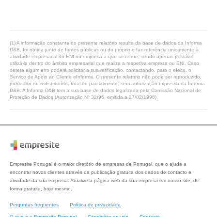
(1) A informação constante do presente relatório resulta da base de dados da Informa
D&B, foi obtida junto de fontes públicas ou do próprio e faz referência unicamente à
atividade empresarial do ENI ou empresa a que se refere, sendo apenas possível
utilizá-la dentro do âmbito empresarial que realiza a respetiva empresa ou ENI. Caso
detete algum erro poderá solicitar a sua retificação, contactando, para o efeito, o
Serviço de Apoio ao Cliente eInforma. O presente relatório não pode ser reproduzido,
publicado ou redistribuído, total ou parcialmente, sem autorização expressa da Informa
D&B. A Informa D&B tem a sua base de dados legalizada pela Comissão Nacional de
Proteção de Dados (Autorização Nº 32/96, emitida a 27/02/1996).
Empresite Portugal é o maior diretório de empresas de Portugal, que o ajuda a
encontrar novos clientes através da publicação gratuita dos dados de contacto e
atividade da sua empresa. Atualize a página web da sua empresa em nosso site, de
forma gratuita, hoje mesmo.
Perguntas frequentes
Política de privacidade
O que é o Empresite Portugal
Condições de uso
Contacto