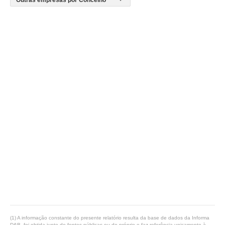
(1) A informação constante do presente relatório resulta da base de dados da Informa
D&B, foi obtida junto de fontes públicas ou do próprio e faz referência unicamente à