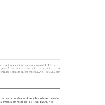
rência unicamente à atividade empresarial do ENI ou
poderá solicitar a sua retificação, contactando, para o
 autorização expressa da Informa D&B. A Informa D&B tem
ncontrar novos clientes através da publicação gratuita
a empresa em nosso site, de forma gratuita, hoje