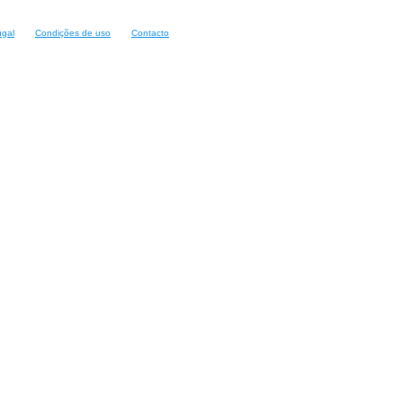
ugal
Condições de uso
Contacto