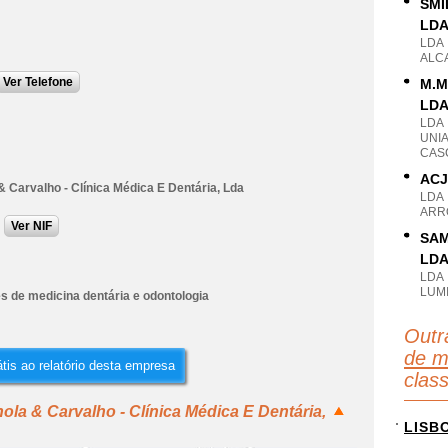
SMI
LD
LDA
ALC
Ver Telefone
M.M
LD
LDA
UNI
CASC
ACJ
 Carvalho - Clínica Médica E Dentária, Lda
LDA
ARRO
Ver NIF
SAM
LD
LDA
LUMI
s de medicina dentária e odontologia
Outr
de m
tis ao relatório desta empresa
clas
la & Carvalho - Clínica Médica E Dentária,
LISB