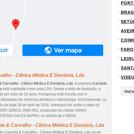
PORT
BRA
SETÚ
AVEI
COIM
FARO
LEIRI
SANT
alho - Clínica Médica E Dentária, Lda
VISE
 Carvalho - Clínica Médica E Dentária, Lda
. A empresa
Cachola
da
está registada como uma LDA. Desde a data de fundação, a
e por mais de 22 anos. A empresa está inscrita com o
 Atividades de medicina dentária e odontologia. Em Empresite, os
 da data 28 de abril de 2026. Interessa-lhe visitar a sede da
SÃO JOÃO 8, 2665-501, localizado na cidade UNIAO
VAO GALES MAFRA, no distrito de LISBOA.
a & Carvalho - Clínica Médica E Dentária, Lda
de Cachola & Carvalho - Clínica Médica E Dentária, Lda ou do