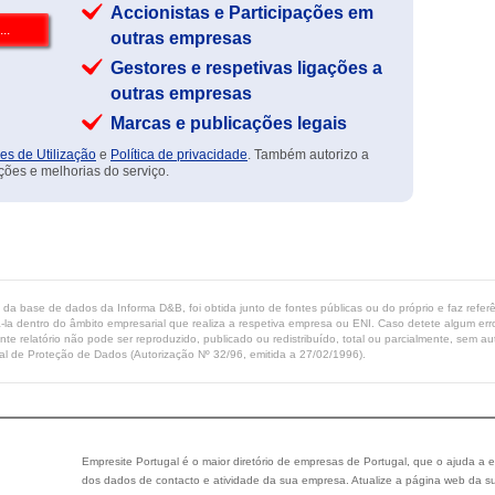
Accionistas e Participações em
outras empresas
Gestores e respetivas ligações a
outras empresas
Marcas e publicações legais
es de Utilização
e
Política de privacidade
. Também autorizo a
ções e melhorias do serviço.
ta da base de dados da Informa D&B, foi obtida junto de fontes públicas ou do próprio e faz refe
-la dentro do âmbito empresarial que realiza a respetiva empresa ou ENI. Caso detete algum erro 
ente relatório não pode ser reproduzido, publicado ou redistribuído, total ou parcialmente, sem
l de Proteção de Dados (Autorização Nº 32/96, emitida a 27/02/1996).
Empresite Portugal é o maior diretório de empresas de Portugal, que o ajuda a e
dos dados de contacto e atividade da sua empresa. Atualize a página web da su