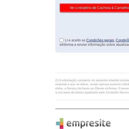
Li e aceito as
Condições gerais
,
Condiçõ
eInforma a enviar informação sobre atualiza
(1) A informação constante do presente relatório resul
empresa a que se refere, sendo apenas possível utilizá
efeito, o Serviço de Apoio ao Cliente eInforma. O pres
a sua base de dados legalizada pela Comissão Naciona