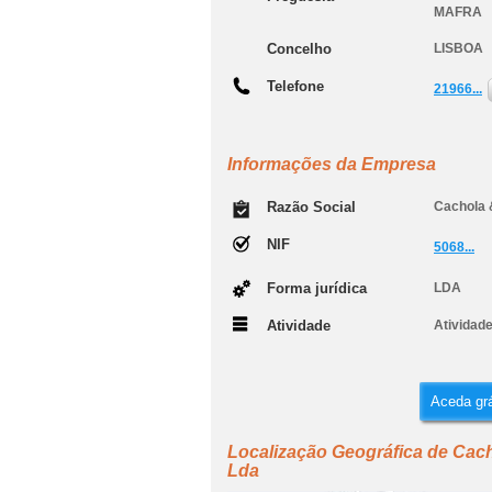
MAFRA
Concelho
LISBOA
Telefone
21966...
Informações da Empresa
Razão Social
Cachola &
NIF
5068...
Forma jurídica
LDA
Atividade
Atividade
Aceda grá
Localização Geográfica de Cacho
Lda