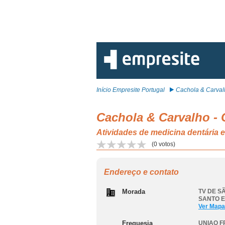
Início Empresite Portugal
Cachola & Carvalh
Cachola & Carvalho - 
Atividades de medicina dentá
(
0
votos)
Endereço e contato
Morada
TV DE SÃ
SANTO 
Ver Mapa
Freguesia
UNIAO F