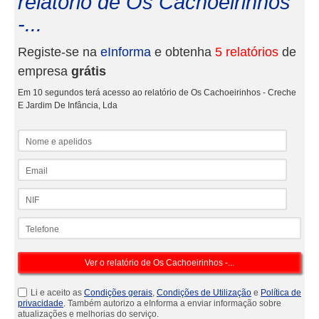
relatório de Os Cachoeirinhos
-...
Registe-se na
eInforma
e obtenha
5 relatórios
de
empresa
grátis
Em 10 segundos terá acesso ao relatório de Os Cachoeirinhos - Creche
E Jardim De Infância, Lda
Nome e apelidos
Email
NIF
Telefone
Li e aceito as
Condições gerais
,
Condições de Utilização
e
Política de
privacidade
. Também autorizo a eInforma a enviar informação sobre
atualizações e melhorias do serviço.