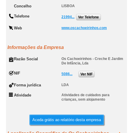
Concelho
LISBOA
Telefone
21994...
Ver Telefone
Web
www.oscachoeirinhos.com
Informações da Empresa
Razão Social
Os Cachoeirinhos - Creche E Jardim
De Infância, Lda
NIF
5086...
Ver NIF
Forma jurídica
LDA
Atividade
Atividades de cuidados para
crianças, sem alojamento
Aceda grátis ao relatório desta empresa