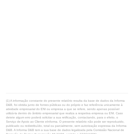
(1) A informação constante do presente relatório resulta da base de dados da Informa
D&B, foi obtida junto de fontes públicas ou do próprio e faz referência unicamente à
atividade empresarial do ENI ou empresa a que se refere, sendo apenas possível
utilizá-la dentro do âmbito empresarial que realiza a respetiva empresa ou ENI. Caso
detete algum erro poderá solicitar a sua retificação, contactando, para o efeito, o
Serviço de Apoio ao Cliente eInforma. O presente relatório não pode ser reproduzido,
publicado ou redistribuído, total ou parcialmente, sem autorização expressa da Informa
D&B. A Informa D&B tem a sua base de dados legalizada pela Comissão Nacional de