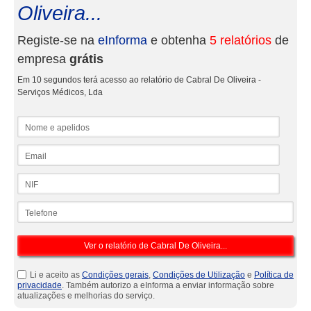
Oliveira...
Registe-se na
eInforma
e obtenha
5 relatórios
de
empresa
grátis
Em 10 segundos terá acesso ao relatório de Cabral De Oliveira -
Serviços Médicos, Lda
Nome e apelidos
Email
NIF
Telefone
Li e aceito as
Condições gerais
,
Condições de Utilização
e
Política de
privacidade
. Também autorizo a eInforma a enviar informação sobre
atualizações e melhorias do serviço.