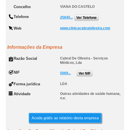
Concelho
VIANA DO CASTELO
Telefone
25845...
Ver Telefone
Web
www.clinicacabraloliveira.com
Informações da Empresa
Razão Social
Cabral De Oliveira - Serviços
Médicos, Lda
NIF
5069...
Ver NIF
Forma jurídica
LDA
Atividade
Outras atividades de saúde humana,
n.e.
Aceda grátis ao relatório desta empresa