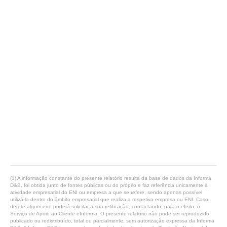
(1) A informação constante do presente relatório resulta da base de dados da Informa
D&B, foi obtida junto de fontes públicas ou do próprio e faz referência unicamente à
atividade empresarial do ENI ou empresa a que se refere, sendo apenas possível
utilizá-la dentro do âmbito empresarial que realiza a respetiva empresa ou ENI. Caso
detete algum erro poderá solicitar a sua retificação, contactando, para o efeito, o
Serviço de Apoio ao Cliente eInforma. O presente relatório não pode ser reproduzido,
publicado ou redistribuído, total ou parcialmente, sem autorização expressa da Informa