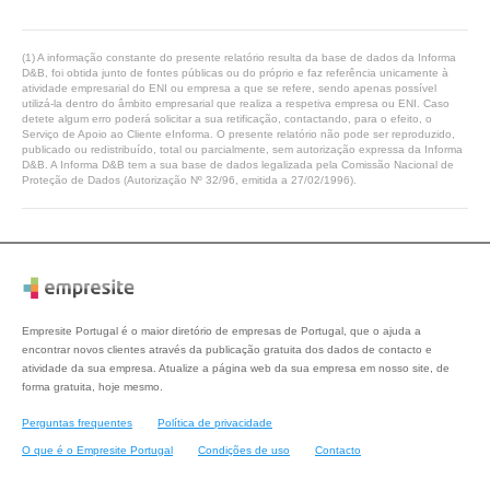
(1) A informação constante do presente relatório resulta da base de dados da Informa
D&B, foi obtida junto de fontes públicas ou do próprio e faz referência unicamente à
atividade empresarial do ENI ou empresa a que se refere, sendo apenas possível
utilizá-la dentro do âmbito empresarial que realiza a respetiva empresa ou ENI. Caso
detete algum erro poderá solicitar a sua retificação, contactando, para o efeito, o
Serviço de Apoio ao Cliente eInforma. O presente relatório não pode ser reproduzido,
publicado ou redistribuído, total ou parcialmente, sem autorização expressa da Informa
D&B. A Informa D&B tem a sua base de dados legalizada pela Comissão Nacional de
Proteção de Dados (Autorização Nº 32/96, emitida a 27/02/1996).
Empresite Portugal é o maior diretório de empresas de Portugal, que o ajuda a
encontrar novos clientes através da publicação gratuita dos dados de contacto e
atividade da sua empresa. Atualize a página web da sua empresa em nosso site, de
forma gratuita, hoje mesmo.
Perguntas frequentes
Política de privacidade
O que é o Empresite Portugal
Condições de uso
Contacto