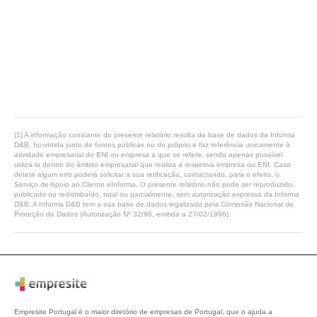
(1) A informação constante do presente relatório resulta da base de dados da Informa
D&B, foi obtida junto de fontes públicas ou do próprio e faz referência unicamente à
atividade empresarial do ENI ou empresa a que se refere, sendo apenas possível
utilizá-la dentro do âmbito empresarial que realiza a respetiva empresa ou ENI. Caso
detete algum erro poderá solicitar a sua retificação, contactando, para o efeito, o
Serviço de Apoio ao Cliente eInforma. O presente relatório não pode ser reproduzido,
publicado ou redistribuído, total ou parcialmente, sem autorização expressa da Informa
D&B. A Informa D&B tem a sua base de dados legalizada pela Comissão Nacional de
Proteção de Dados (Autorização Nº 32/96, emitida a 27/02/1996).
Empresite Portugal é o maior diretório de empresas de Portugal, que o ajuda a