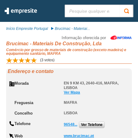
Pesquisar:
Início Empresite Portugal
Brucimac - Materiai...
Informação oferecida por
Brucimac - Materiais De Construção, Lda
Comércio por grosso de materiais de construção (exceto madeira) e
equipamento sanitário, MAFRA
(
3
votos)
Endereço e contato
Morada
EN 9 KM 43, 2640-416
,
MAFRA
,
LISBOA
Ver Mapa
Freguesia
MAFRA
Concelho
LISBOA
Telefone
96548...
Ver Telefone
Web
www.brucimac.pt