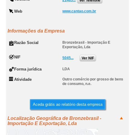
21483...
Ver Telefone
Web
www.cantao.com.br
Informações da Empresa
Razão Social
Bronzebrasil - Importação E
Exportação, Lda
NIF
5045...
Ver NIF
Forma jurídica
LDA
Atividade
Outro comércio por grosso de bens
de consumo, n.e.
Aceda grátis ao relatório desta empresa
Localização Geográfica de Bronzebrasil -
Importação E Exportação, Lda