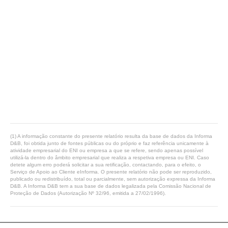
(1) A informação constante do presente relatório resulta da base de dados da Informa
D&B, foi obtida junto de fontes públicas ou do próprio e faz referência unicamente à
atividade empresarial do ENI ou empresa a que se refere, sendo apenas possível
utilizá-la dentro do âmbito empresarial que realiza a respetiva empresa ou ENI. Caso
detete algum erro poderá solicitar a sua retificação, contactando, para o efeito, o
Serviço de Apoio ao Cliente eInforma. O presente relatório não pode ser reproduzido,
publicado ou redistribuído, total ou parcialmente, sem autorização expressa da Informa
D&B. A Informa D&B tem a sua base de dados legalizada pela Comissão Nacional de
Proteção de Dados (Autorização Nº 32/96, emitida a 27/02/1996).