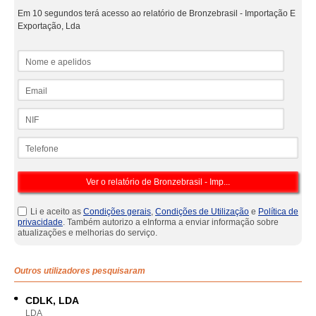
Em 10 segundos terá acesso ao relatório de Bronzebrasil - Importação E
Exportação, Lda
Nome e apelidos
Email
NIF
Telefone
Li e aceito as
Condições gerais
,
Condições de Utilização
e
Política de
privacidade
. Também autorizo a eInforma a enviar informação sobre
atualizações e melhorias do serviço.
Outros utilizadores pesquisaram
CDLK, LDA
LDA