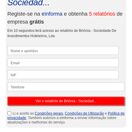
Sociedad...
Registe-se na
eInforma
e obtenha
5 relatórios
de
empresa
grátis
Em 10 segundos terá acesso ao relatório de Briónia - Sociedade De
Investimentos Hoteleiros, Lda
Nome e apelidos
Email
NIF
Telefone
Li e aceito as
Condições gerais
,
Condições de Utilização
e
Política de
privacidade
. Também autorizo a eInforma a enviar informação sobre
atualizações e melhorias do serviço.