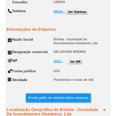
Concelho
LISBOA
Telefone
96625...
Ver Telefone
Informações da Empresa
Razão Social
Briónia - Sociedade De
Investimentos Hoteleiros, Lda
Designação comercial
GELADARIA BRIONIA
NIF
5015...
Ver NIF
Forma jurídica
LDA
Atividade
Pastelarias e casas de chá
Aceda grátis ao relatório desta empresa
Localização Geográfica de Briónia - Sociedade
De Investimentos Hoteleiros, Lda