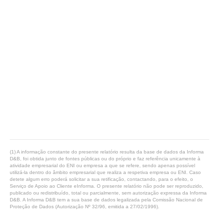
(1) A informação constante do presente relatório resulta da base de dados da Informa
D&B, foi obtida junto de fontes públicas ou do próprio e faz referência unicamente à
atividade empresarial do ENI ou empresa a que se refere, sendo apenas possível
utilizá-la dentro do âmbito empresarial que realiza a respetiva empresa ou ENI. Caso
detete algum erro poderá solicitar a sua retificação, contactando, para o efeito, o
Serviço de Apoio ao Cliente eInforma. O presente relatório não pode ser reproduzido,
publicado ou redistribuído, total ou parcialmente, sem autorização expressa da Informa
D&B. A Informa D&B tem a sua base de dados legalizada pela Comissão Nacional de
Proteção de Dados (Autorização Nº 32/96, emitida a 27/02/1996).