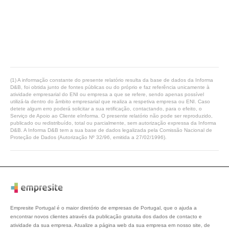
(1) A informação constante do presente relatório resulta da base de dados da Informa
D&B, foi obtida junto de fontes públicas ou do próprio e faz referência unicamente à
atividade empresarial do ENI ou empresa a que se refere, sendo apenas possível
utilizá-la dentro do âmbito empresarial que realiza a respetiva empresa ou ENI. Caso
detete algum erro poderá solicitar a sua retificação, contactando, para o efeito, o
Serviço de Apoio ao Cliente eInforma. O presente relatório não pode ser reproduzido,
publicado ou redistribuído, total ou parcialmente, sem autorização expressa da Informa
D&B. A Informa D&B tem a sua base de dados legalizada pela Comissão Nacional de
Proteção de Dados (Autorização Nº 32/96, emitida a 27/02/1996).
Empresite Portugal é o maior diretório de empresas de Portugal, que o ajuda a
encontrar novos clientes através da publicação gratuita dos dados de contacto e
atividade da sua empresa. Atualize a página web da sua empresa em nosso site, de