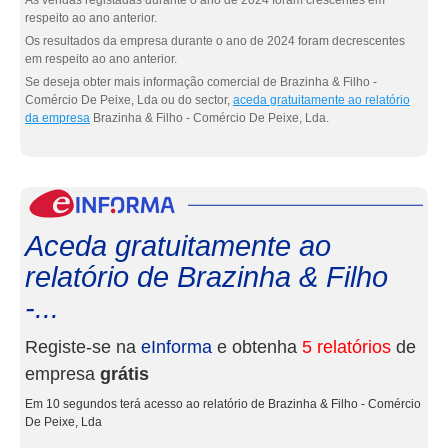
As vendas registadas durante o ano de 2024 foram crescentes em
respeito ao ano anterior.
Os resultados da empresa durante o ano de 2024 foram decrescentes
em respeito ao ano anterior.
Se deseja obter mais informação comercial de Brazinha & Filho -
Comércio De Peixe, Lda ou do sector,
aceda gratuitamente ao relatório
da empresa
Brazinha & Filho - Comércio De Peixe, Lda.
eInf
Aceda gratuitamente ao
relatório de Brazinha & Filho
-...
Registe-se na
eInforma
e obtenha
5 relatórios
de
empresa
grátis
Em 10 segundos terá acesso ao relatório de Brazinha & Filho - Comércio
De Peixe, Lda