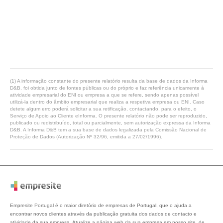
(1) A informação constante do presente relatório resulta da base de dados da Informa
D&B, foi obtida junto de fontes públicas ou do próprio e faz referência unicamente à
atividade empresarial do ENI ou empresa a que se refere, sendo apenas possível
utilizá-la dentro do âmbito empresarial que realiza a respetiva empresa ou ENI. Caso
detete algum erro poderá solicitar a sua retificação, contactando, para o efeito, o
Serviço de Apoio ao Cliente eInforma. O presente relatório não pode ser reproduzido,
publicado ou redistribuído, total ou parcialmente, sem autorização expressa da Informa
D&B. A Informa D&B tem a sua base de dados legalizada pela Comissão Nacional de
Proteção de Dados (Autorização Nº 32/96, emitida a 27/02/1996).
Empresite Portugal é o maior diretório de empresas de Portugal, que o ajuda a
encontrar novos clientes através da publicação gratuita dos dados de contacto e
atividade da sua empresa. Atualize a página web da sua empresa em nosso site, de