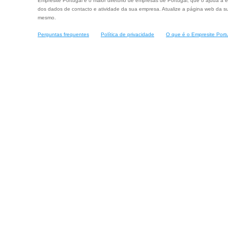
Empresite Portugal é o maior diretório de empresas de Portugal, que o ajuda a e
dos dados de contacto e atividade da sua empresa. Atualize a página web da su
mesmo.
Perguntas frequentes
Política de privacidade
O que é o Empresite Port