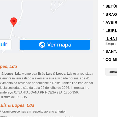
SETÚ
BRA
AVEI
LEIRI
ILHA
Empre
SANT
COIM
opes, Lda
s & Lopes, Lda
. A empresa
Brás Luís & Lopes, Lda
está registada
 empresa tem estado a exercer a sua atividade por mais de 41
lvimento da atividade pertencente a Restaurantes tipo tradicional.
desta sociedade são da data 22 de julho de 2026. Interessa-lhe
no endereço AV SANTA JOANA PRINCESA 23A, 1700-356,
distrito de LISBOA.
Luís & Lopes, Lda
 foram crescentes em respeito ao ano anterior.