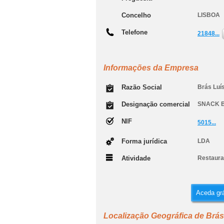
Concelho
LISBOA
Telefone
21848...
Informações da Empresa
Razão Social
Brás Luí
Designação comercial
SNACK B
NIF
5015...
Forma jurídica
LDA
Atividade
Restauran
Aceda grá
Localização Geográfica de Brás