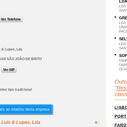
LD
LDA
SANT
GRE
Ver Telefone
LDA
UNI
PACO
SEL
LDA
SANT
s & Lopes, Lda
SOF
AR SÃO JOÃO DE BRITO
UNI
UNI
OLIV
Ver NIF
Outr
"
Rest
tes tipo tradicional
clas
LISB
tis ao relatório desta empresa
PORT
 Luís & Lopes, Lda
FARO