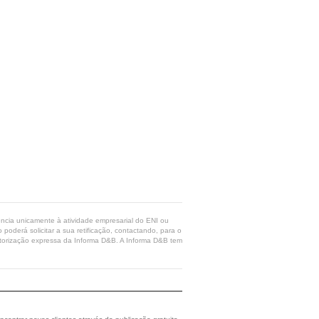
rência unicamente à atividade empresarial do ENI ou
poderá solicitar a sua retificação, contactando, para o
 autorização expressa da Informa D&B. A Informa D&B tem