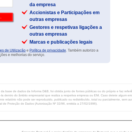
da empresa
Accionistas e Participações em
outras empresas
Gestores e respetivas ligações a
outras empresas
Marcas e publicações legais
es de Utilização
e
Política de privacidade
. Também autorizo a
ções e melhorias do serviço.
ta da base de dados da Informa D&B, foi obtida junto de fontes públicas ou do próprio e faz refe
-la dentro do âmbito empresarial que realiza a respetiva empresa ou ENI. Caso detete algum erro 
ente relatório não pode ser reproduzido, publicado ou redistribuído, total ou parcialmente, sem
l de Proteção de Dados (Autorização Nº 32/96, emitida a 27/02/1996).