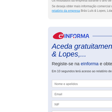
Os resultados da empresa durante o ano de 
Se deseja obter mais informação comercial 
relatório da empresa
Brás Luís & Lopes, Lda
Aceda gratuitament
& Lopes,...
Registe-se na
eInforma
e obt
Em 10 segundos terá acesso ao relatório de
Nome e apelidos
Email
NIF