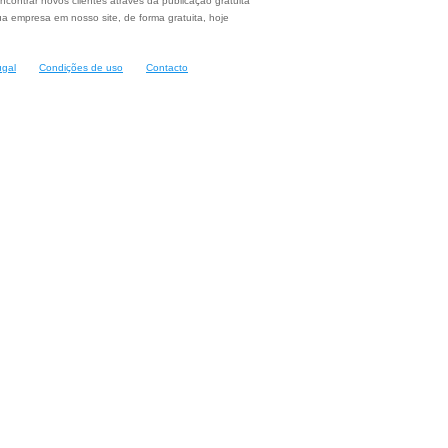
ncontrar novos clientes através da publicação gratuita
a empresa em nosso site, de forma gratuita, hoje
ugal
Condições de uso
Contacto