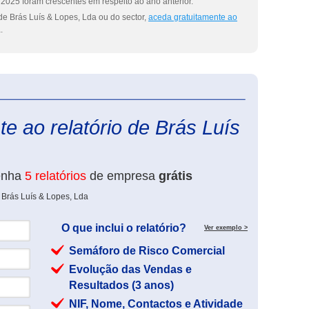
2025 foram crescentes em respeito ao ano anterior.
de Brás Luís & Lopes, Lda ou do sector,
aceda gratuitamente ao
.
eInforma
e ao relatório de Brás Luís
enha
5 relatórios
de empresa
grátis
 Brás Luís & Lopes, Lda
O que inclui o relatório?
Ver exemplo >
Semáforo de Risco Comercial
Evolução das Vendas e
Resultados (3 anos)
NIF, Nome, Contactos e Atividade