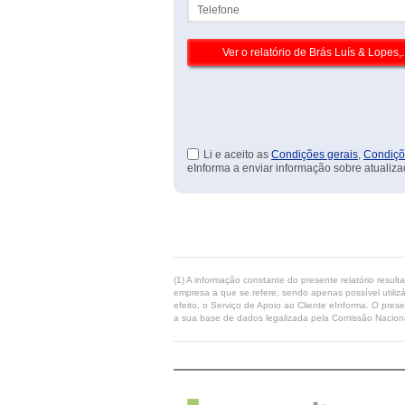
Telefone
Li e aceito as
Condições gerais
,
Condiçõ
eInforma a enviar informação sobre atualiza
(1) A informação constante do presente relatório resul
empresa a que se refere, sendo apenas possível utilizá
efeito, o Serviço de Apoio ao Cliente eInforma. O pres
a sua base de dados legalizada pela Comissão Naciona