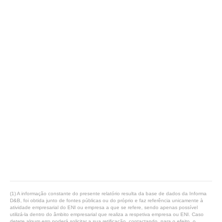
(1) A informação constante do presente relatório resulta da base de dados da Informa
D&B, foi obtida junto de fontes públicas ou do próprio e faz referência unicamente à
atividade empresarial do ENI ou empresa a que se refere, sendo apenas possível
utilizá-la dentro do âmbito empresarial que realiza a respetiva empresa ou ENI. Caso
detete algum erro poderá solicitar a sua retificação, contactando, para o efeito, o