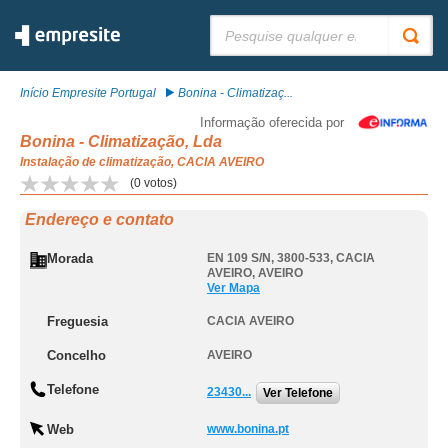
Pesquisar:
Início Empresite Portugal
Bonina - Climatizaç...
Informação oferecida por
Bonina - Climatização, Lda
Instalação de climatização, CACIA AVEIRO
(
0
votos)
Endereço e contato
Morada
EN 109 S/N, 3800-533
,
CACIA
AVEIRO
,
AVEIRO
Ver Mapa
Freguesia
CACIA AVEIRO
Concelho
AVEIRO
Telefone
23430...
Ver Telefone
Web
www.bonina.pt