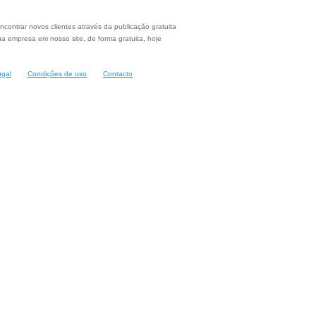
ncontrar novos clientes através da publicação gratuita
a empresa em nosso site, de forma gratuita, hoje
ugal
Condições de uso
Contacto