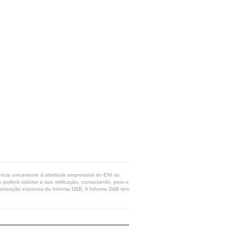
rência unicamente à atividade empresarial do ENI ou
poderá solicitar a sua retificação, contactando, para o
 autorização expressa da Informa D&B. A Informa D&B tem