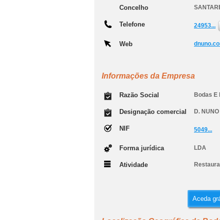
Concelho
SANTAR
Telefone
24953...
Web
dnuno.c
Informações da Empresa
Razão Social
Bodas E F
Designação comercial
D. NUNO
NIF
5049...
Forma jurídica
LDA
Atividade
Restauran
Aceda grá