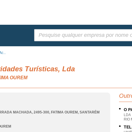
Pesquisar:
c...
idades Turísticas, Lda
FATIMA OUREM
Outr
O P
RRADA MACHADA, 2495-300
,
FATIMA OUREM
,
SANTARÉM
LDA
RIO
 OUREM
TEL