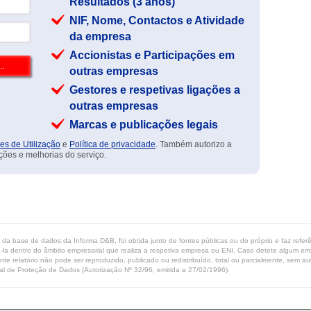
Resultados (3 anos)
NIF, Nome, Contactos e Atividade
da empresa
Accionistas e Participações em
outras empresas
Gestores e respetivas ligações a
outras empresas
Marcas e publicações legais
es de Utilização
e
Política de privacidade
. Também autorizo a
ções e melhorias do serviço.
ta da base de dados da Informa D&B, foi obtida junto de fontes públicas ou do próprio e faz refe
-la dentro do âmbito empresarial que realiza a respetiva empresa ou ENI. Caso detete algum erro 
ente relatório não pode ser reproduzido, publicado ou redistribuído, total ou parcialmente, sem
l de Proteção de Dados (Autorização Nº 32/96, emitida a 27/02/1996).