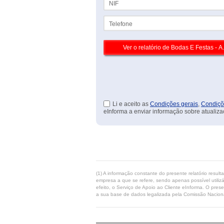
Telefone
Li e aceito as
Condições gerais
,
Condiçõ
eInforma a enviar informação sobre atualiza
(1) A informação constante do presente relatório resul
empresa a que se refere, sendo apenas possível utilizá
efeito, o Serviço de Apoio ao Cliente eInforma. O pres
a sua base de dados legalizada pela Comissão Naciona