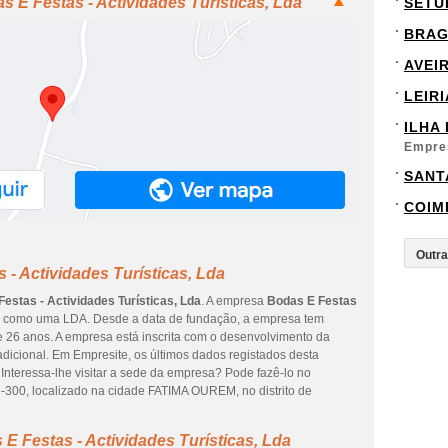
 E Festas - Actividades Turísticas, Lda
SETÚ
BRA
AVEI
LEIRI
ILHA
Empre
SANT
COIM
- Actividades Turísticas, Lda
estas - Actividades Turísticas, Lda
. A empresa
Bodas E Festas
a como uma LDA. Desde a data de fundação, a empresa tem
e 26 anos. A empresa está inscrita com o desenvolvimento da
radicional. Em Empresite, os últimos dados registados desta
Interessa-lhe visitar a sede da empresa? Pode fazê-lo no
, localizado na cidade FATIMA OUREM, no distrito de
E Festas - Actividades Turísticas, Lda