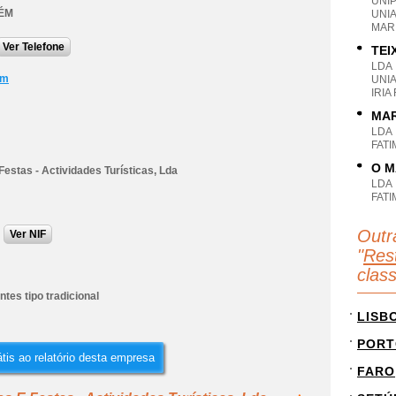
UNI
ÉM
UNI
MAR
Ver Telefone
TEI
LDA
om
UNI
IRIA
MAR
LDA
FAT
O M
estas - Actividades Turísticas, Lda
LDA
FAT
Outr
Ver NIF
"
Rest
clas
tes tipo tradicional
LISB
PORT
tis ao relatório desta empresa
FARO