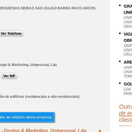
GRA
REGUESIAS OEIRAS SAO JULIAO BARRA PACO ARCOS
UNI
UNI
UNI
ODIV
Ver Telefone
VIG
OBR
UNI
UNIA
CRU
ARE
sign & Marketing, Unipessoal, Lda
UNI
UNI
Ver NIF
TOR
GOL
LDA
PAR
o de edifícios (residenciais e não residenciais)
Outr
de ed
tis ao relatório desta empresa
clas
- Design & Marketing, Unipessoal, Lda