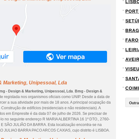
LISB
PORT
SETÚ
BRA
FARO
LEIRI
AVEI
VISE
SANT
 Marketing, Unipessoal, Lda
COIM
mg - Design & Marketing, Unipessoal, Lda
.
Bmg - Design &
e registada nos organismos oficiais como UNIP. Desde a data de
rcer a sua atividade por mais de 18 anos. A principal ocupação da
Construção de edifícios (residenciais e não residenciais). A
dos em Empresite é da data 07 de julho de 2026. Se precisar de
azê-lo no seguinte endereço R MARIA ALBERTINA 16 1º DTO., 2760-
SÃO JULIÃO DA BARRA. Esta localização encontra-se na
 JULIAO BARRA PACO ARCOS CAXIAS, cujo distrito é LISBOA.