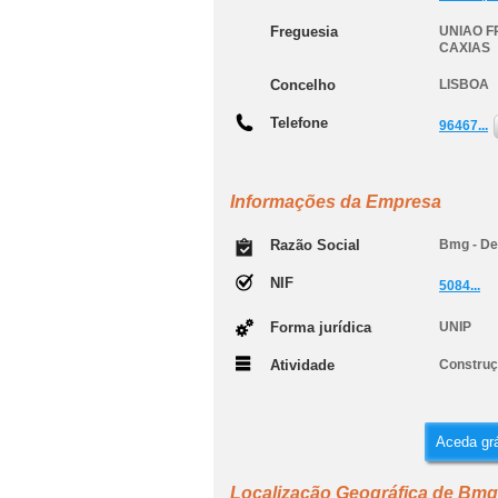
Freguesia
UNIAO F
CAXIAS
Concelho
LISBOA
Telefone
96467...
Informações da Empresa
Razão Social
Bmg - De
NIF
5084...
Forma jurídica
UNIP
Atividade
Construçã
Aceda grá
Localização Geográfica de Bmg 