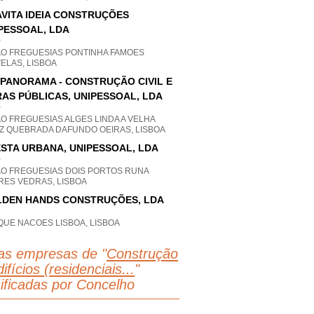
VITA IDEIA CONSTRUÇÕES
PESSOAL, LDA
P
AO FREGUESIAS PONTINHA FAMOES
ELAS, LISBOA
IPANORAMA - CONSTRUÇÃO CIVIL E
AS PÚBLICAS, UNIPESSOAL, LDA
P
O FREGUESIAS ALGES LINDA A VELHA
Z QUEBRADA DAFUNDO OEIRAS, LISBOA
STA URBANA, UNIPESSOAL, LDA
P
AO FREGUESIAS DOIS PORTOS RUNA
RES VEDRAS, LISBOA
DEN HANDS CONSTRUÇÕES, LDA
QUE NACOES LISBOA, LISBOA
as empresas de "
Construção
ifícios (residenciais...
"
sificadas por Concelho