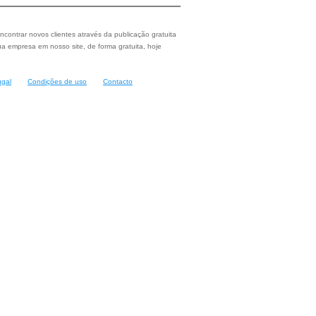
ncontrar novos clientes através da publicação gratuita
a empresa em nosso site, de forma gratuita, hoje
ugal
Condições de uso
Contacto