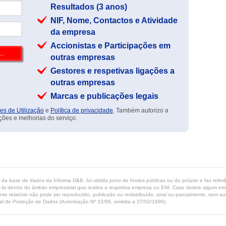
Resultados (3 anos)
NIF, Nome, Contactos e Atividade
da empresa
Accionistas e Participações em
outras empresas
Gestores e respetivas ligações a
outras empresas
Marcas e publicações legais
es de Utilização
e
Política de privacidade
. Também autorizo a
ções e melhorias do serviço.
ta da base de dados da Informa D&B, foi obtida junto de fontes públicas ou do próprio e faz refe
-la dentro do âmbito empresarial que realiza a respetiva empresa ou ENI. Caso detete algum erro 
ente relatório não pode ser reproduzido, publicado ou redistribuído, total ou parcialmente, sem
l de Proteção de Dados (Autorização Nº 32/96, emitida a 27/02/1996).