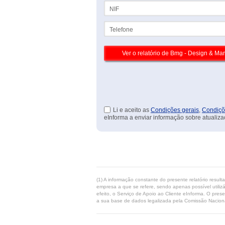
NIF
Telefone
Li e aceito as
Condições gerais
,
Condiçõ
eInforma a enviar informação sobre atualiza
(1) A informação constante do presente relatório resul
empresa a que se refere, sendo apenas possível utilizá
efeito, o Serviço de Apoio ao Cliente eInforma. O pres
a sua base de dados legalizada pela Comissão Naciona