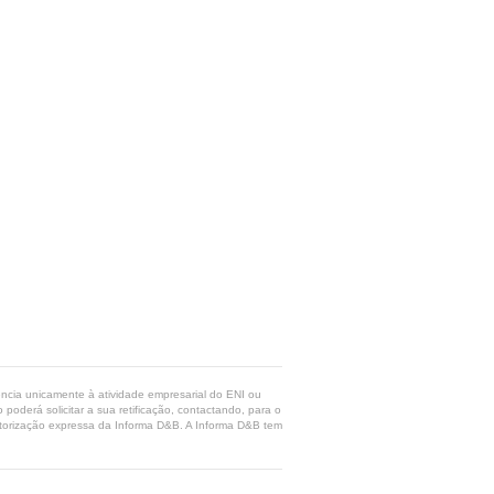
rência unicamente à atividade empresarial do ENI ou
poderá solicitar a sua retificação, contactando, para o
 autorização expressa da Informa D&B. A Informa D&B tem