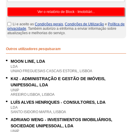
Li e aceito as
Condições gerais
,
Condições de Utilização
e
Política de
privacidade
. Também autorizo a eInforma a enviar informação sobre
atualizações e melhorias do serviço.
Outros utilizadores pesquisaram
MOON LINE, LDA
LDA
UNIAO FREGUESIAS CASCAIS ESTORIL, LISBOA
K42 - ADMINISTRAÇÃO E GESTÃO DE IMÓVEIS,
UNIPESSOAL, LDA
UNIP
AREEIRO LISBOA, LISBOA
LUÍS ALVES HENRIQUES - CONSULTORES, LDA
LDA
SANTO ISIDORO MAFRA, LISBOA
ADRIANO WENG - INVESTIMENTOS IMOBILIÁRIOS,
SOCIEDADE UNIPESSOAL, LDA
UNIP