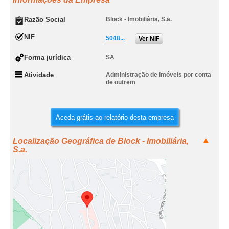
Razão Social
Block - Imobiliária, S.a.
NIF
5048...
Ver NIF
Forma jurídica
SA
Atividade
Administração de imóveis por conta
de outrem
Aceda grátis ao relatório desta empresa
Localização Geográfica de Block - Imobiliária,
S.a.