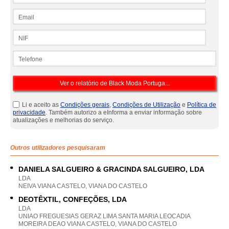
Email
NIF
Telefone
Li e aceito as
Condições gerais
,
Condições de Utilização
e
Política de
privacidade
. Também autorizo a eInforma a enviar informação sobre
atualizações e melhorias do serviço.
Outros utilizadores pesquisaram
DANIELA SALGUEIRO & GRACINDA SALGUEIRO, LDA
LDA
NEIVA VIANA CASTELO, VIANA DO CASTELO
DEOTÊXTIL, CONFEÇÕES, LDA
LDA
UNIAO FREGUESIAS GERAZ LIMA SANTA MARIA LEOCADIA
MOREIRA DEAO VIANA CASTELO, VIANA DO CASTELO