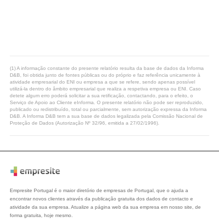
(1) A informação constante do presente relatório resulta da base de dados da Informa
D&B, foi obtida junto de fontes públicas ou do próprio e faz referência unicamente à
atividade empresarial do ENI ou empresa a que se refere, sendo apenas possível
utilizá-la dentro do âmbito empresarial que realiza a respetiva empresa ou ENI. Caso
detete algum erro poderá solicitar a sua retificação, contactando, para o efeito, o
Serviço de Apoio ao Cliente eInforma. O presente relatório não pode ser reproduzido,
publicado ou redistribuído, total ou parcialmente, sem autorização expressa da Informa
D&B. A Informa D&B tem a sua base de dados legalizada pela Comissão Nacional de
Proteção de Dados (Autorização Nº 32/96, emitida a 27/02/1996).
Empresite Portugal é o maior diretório de empresas de Portugal, que o ajuda a
encontrar novos clientes através da publicação gratuita dos dados de contacto e
atividade da sua empresa. Atualize a página web da sua empresa em nosso site, de
forma gratuita, hoje mesmo.