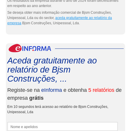
Os resultados da empresa durante o ano de 2024 foram decrescentes
em respeito ao ano anterior.
Se deseja obter mais informação comercial de Bjsm Construções,
Unipessoal, Lda ou do sector,
aceda gratuitamente ao relatório da
empresa
Bjsm Construções, Unipessoal, Lda.
eInf
Aceda gratuitamente ao
relatório de Bjsm
Construções, ...
Registe-se na
eInforma
e obtenha
5 relatórios
de
empresa
grátis
Em 10 segundos terá acesso ao relatório de Bjsm Construções,
Unipessoal, Lda
Nome e apelidos