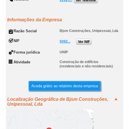
91925...
Ver Telefone
Informações da Empresa
Razão Social
Bjsm Construções, Unipessoal, Lda
NIF
5092...
Ver NIF
Forma jurídica
UNIP
Atividade
Construção de edifícios
(residenciais e não residenciais)
Aceda grátis ao relatório desta empresa
Localização Geográfica de Bjsm Construções,
Unipessoal, Lda