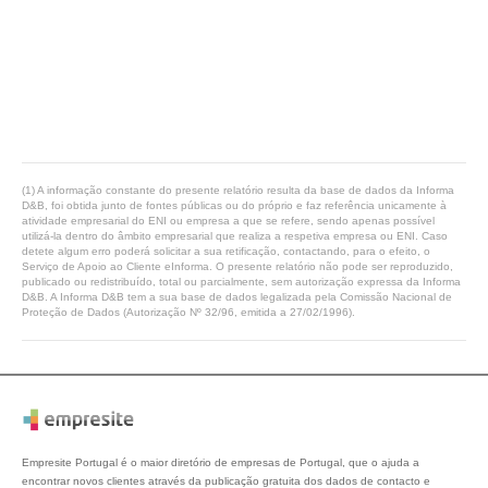
(1) A informação constante do presente relatório resulta da base de dados da Informa
D&B, foi obtida junto de fontes públicas ou do próprio e faz referência unicamente à
atividade empresarial do ENI ou empresa a que se refere, sendo apenas possível
utilizá-la dentro do âmbito empresarial que realiza a respetiva empresa ou ENI. Caso
detete algum erro poderá solicitar a sua retificação, contactando, para o efeito, o
Serviço de Apoio ao Cliente eInforma. O presente relatório não pode ser reproduzido,
publicado ou redistribuído, total ou parcialmente, sem autorização expressa da Informa
D&B. A Informa D&B tem a sua base de dados legalizada pela Comissão Nacional de
Proteção de Dados (Autorização Nº 32/96, emitida a 27/02/1996).
Empresite Portugal é o maior diretório de empresas de Portugal, que o ajuda a
encontrar novos clientes através da publicação gratuita dos dados de contacto e