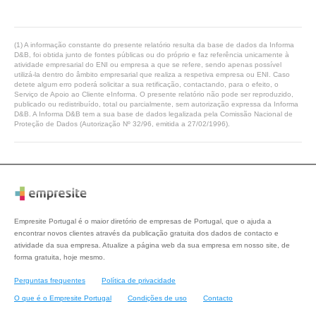
(1) A informação constante do presente relatório resulta da base de dados da Informa
D&B, foi obtida junto de fontes públicas ou do próprio e faz referência unicamente à
atividade empresarial do ENI ou empresa a que se refere, sendo apenas possível
utilizá-la dentro do âmbito empresarial que realiza a respetiva empresa ou ENI. Caso
detete algum erro poderá solicitar a sua retificação, contactando, para o efeito, o
Serviço de Apoio ao Cliente eInforma. O presente relatório não pode ser reproduzido,
publicado ou redistribuído, total ou parcialmente, sem autorização expressa da Informa
D&B. A Informa D&B tem a sua base de dados legalizada pela Comissão Nacional de
Proteção de Dados (Autorização Nº 32/96, emitida a 27/02/1996).
Empresite Portugal é o maior diretório de empresas de Portugal, que o ajuda a
encontrar novos clientes através da publicação gratuita dos dados de contacto e
atividade da sua empresa. Atualize a página web da sua empresa em nosso site, de
forma gratuita, hoje mesmo.
Perguntas frequentes
Política de privacidade
O que é o Empresite Portugal
Condições de uso
Contacto