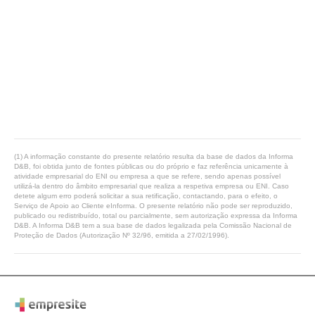
(1) A informação constante do presente relatório resulta da base de dados da Informa
D&B, foi obtida junto de fontes públicas ou do próprio e faz referência unicamente à
atividade empresarial do ENI ou empresa a que se refere, sendo apenas possível
utilizá-la dentro do âmbito empresarial que realiza a respetiva empresa ou ENI. Caso
detete algum erro poderá solicitar a sua retificação, contactando, para o efeito, o
Serviço de Apoio ao Cliente eInforma. O presente relatório não pode ser reproduzido,
publicado ou redistribuído, total ou parcialmente, sem autorização expressa da Informa
D&B. A Informa D&B tem a sua base de dados legalizada pela Comissão Nacional de
Proteção de Dados (Autorização Nº 32/96, emitida a 27/02/1996).