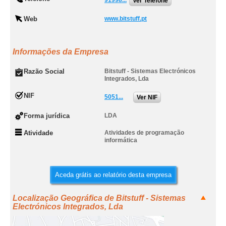
91998...
Ver Telefone
Web
www.bitstuff.pt
Informações da Empresa
Razão Social
Bitstuff - Sistemas Electrónicos
Integrados, Lda
NIF
5051...
Ver NIF
Forma jurídica
LDA
Atividade
Atividades de programação
informática
Aceda grátis ao relatório desta empresa
Localização Geográfica de Bitstuff - Sistemas
Electrónicos Integrados, Lda