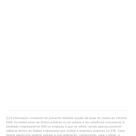
(1) A informação constante do presente relatório resulta da base de dados da Informa
D&B, foi obtida junto de fontes públicas ou do próprio e faz referência unicamente à
atividade empresarial do ENI ou empresa a que se refere, sendo apenas possível
utilizá-la dentro do âmbito empresarial que realiza a respetiva empresa ou ENI. Caso
detete algum erro poderá solicitar a sua retificação, contactando, para o efeito, o