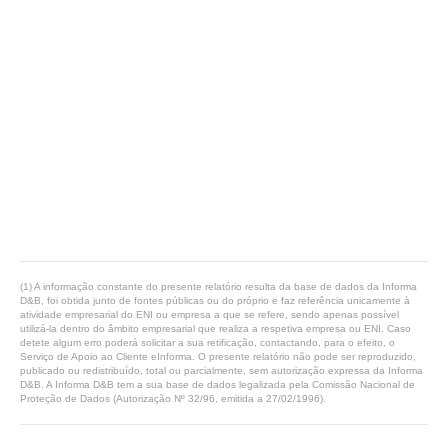
(1) A informação constante do presente relatório resulta da base de dados da Informa
D&B, foi obtida junto de fontes públicas ou do próprio e faz referência unicamente à
atividade empresarial do ENI ou empresa a que se refere, sendo apenas possível
utilizá-la dentro do âmbito empresarial que realiza a respetiva empresa ou ENI. Caso
detete algum erro poderá solicitar a sua retificação, contactando, para o efeito, o
Serviço de Apoio ao Cliente eInforma. O presente relatório não pode ser reproduzido,
publicado ou redistribuído, total ou parcialmente, sem autorização expressa da Informa
D&B. A Informa D&B tem a sua base de dados legalizada pela Comissão Nacional de
Proteção de Dados (Autorização Nº 32/96, emitida a 27/02/1996).