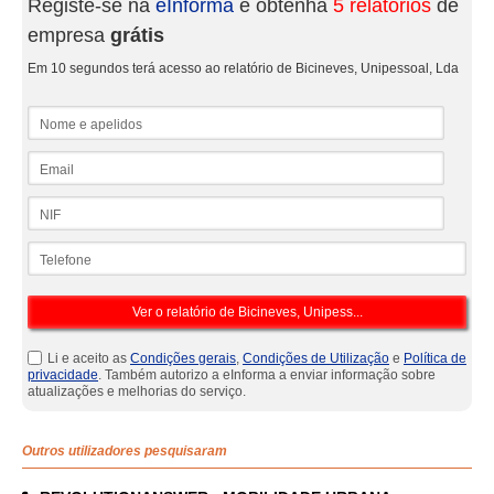
Registe-se na
eInforma
e obtenha
5 relatórios
de
empresa
grátis
Em 10 segundos terá acesso ao relatório de Bicineves, Unipessoal, Lda
Nome e apelidos
Email
NIF
Telefone
Li e aceito as
Condições gerais
,
Condições de Utilização
e
Política de
privacidade
. Também autorizo a eInforma a enviar informação sobre
atualizações e melhorias do serviço.
Outros utilizadores pesquisaram