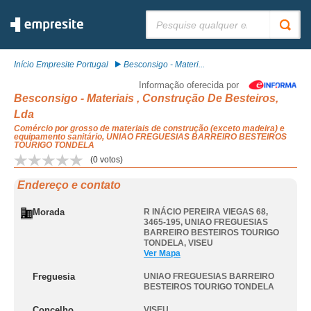
Pesquisar:
Início Empresite Portugal
Besconsigo - Materi...
Informação oferecida por
Besconsigo - Materiais , Construção De Besteiros,
Lda
Comércio por grosso de materiais de construção (exceto madeira) e
equipamento sanitário, UNIAO FREGUESIAS BARREIRO BESTEIROS
TOURIGO TONDELA
(
0
votos)
Endereço e contato
Morada
R INÁCIO PEREIRA VIEGAS 68,
3465-195
,
UNIAO FREGUESIAS
BARREIRO BESTEIROS TOURIGO
TONDELA
,
VISEU
Ver Mapa
Freguesia
UNIAO FREGUESIAS BARREIRO
BESTEIROS TOURIGO TONDELA
Concelho
VISEU