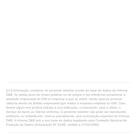
(1) A informação constante do presente relatório resulta da base de dados da Informa
D&B, foi obtida junto de fontes públicas ou do próprio e faz referência unicamente à
atividade empresarial do ENI ou empresa a que se refere, sendo apenas possível
utilizá-la dentro do âmbito empresarial que realiza a respetiva empresa ou ENI. Caso
detete algum erro poderá solicitar a sua retificação, contactando, para o efeito, o
Serviço de Apoio ao Cliente eInforma. O presente relatório não pode ser reproduzido,
publicado ou redistribuído, total ou parcialmente, sem autorização expressa da Informa
D&B. A Informa D&B tem a sua base de dados legalizada pela Comissão Nacional de
Proteção de Dados (Autorização Nº 32/96, emitida a 27/02/1996).