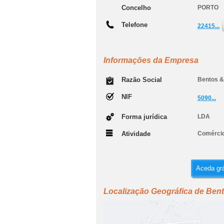
Concelho
PORTO
Telefone
22415...
Informações da Empresa
Razão Social
Bentos & 
NIF
5090...
Forma jurídica
LDA
Atividade
Comércio
Aceda grá
Localização Geográfica de Bent