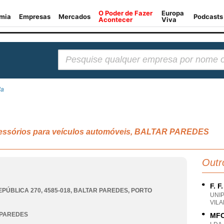
Pesquisar:
da
acessórios para veículos automóveis, BALTAR PAREDES
Outr
F. 
EPÚBLICA 270, 4585-018
,
BALTAR PAREDES
,
PORTO
UNI
VILA
 PAREDES
MFC