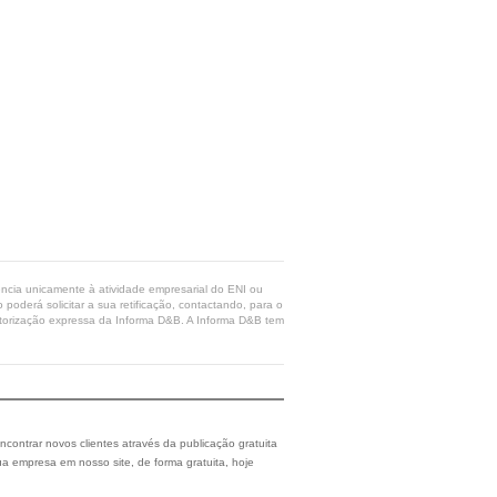
rência unicamente à atividade empresarial do ENI ou
poderá solicitar a sua retificação, contactando, para o
 autorização expressa da Informa D&B. A Informa D&B tem
ncontrar novos clientes através da publicação gratuita
a empresa em nosso site, de forma gratuita, hoje