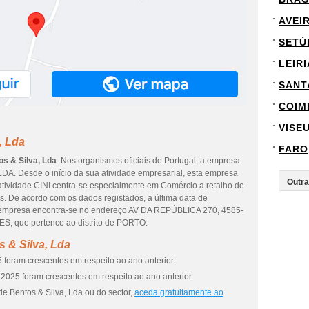
AVEI
SETÚ
LEIRI
SANT
COIM
VISE
, Lda
FARO
os & Silva, Lda
. Nos organismos oficiais de Portugal, a empresa
LDA. Desde o início da sua atividade empresarial, esta empresa
 atividade CINI centra-se especialmente em Comércio a retalho de
s. De acordo com os dados registados, a última data de
 A empresa encontra-se no endereço AV DA REPÚBLICA 270, 4585-
S, que pertence ao distrito de PORTO.
 & Silva, Lda
 foram crescentes em respeito ao ano anterior.
2025 foram crescentes em respeito ao ano anterior.
e Bentos & Silva, Lda ou do sector,
aceda gratuitamente ao