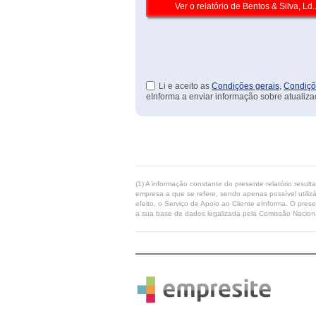
Li e aceito as
Condições gerais
,
Condiçõ
eInforma a enviar informação sobre atualiza
(1) A informação constante do presente relatório resul
empresa a que se refere, sendo apenas possível utilizá
efeito, o Serviço de Apoio ao Cliente eInforma. O pres
a sua base de dados legalizada pela Comissão Naciona