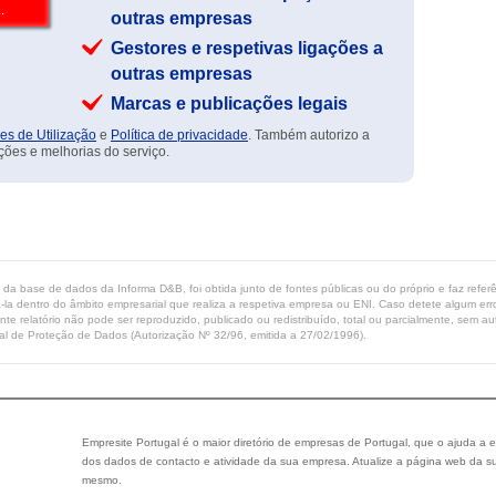
outras empresas
Gestores e respetivas ligações a
outras empresas
Marcas e publicações legais
es de Utilização
e
Política de privacidade
. Também autorizo a
ções e melhorias do serviço.
ta da base de dados da Informa D&B, foi obtida junto de fontes públicas ou do próprio e faz refe
-la dentro do âmbito empresarial que realiza a respetiva empresa ou ENI. Caso detete algum erro 
ente relatório não pode ser reproduzido, publicado ou redistribuído, total ou parcialmente, sem
l de Proteção de Dados (Autorização Nº 32/96, emitida a 27/02/1996).
Empresite Portugal é o maior diretório de empresas de Portugal, que o ajuda a e
dos dados de contacto e atividade da sua empresa. Atualize a página web da su
mesmo.