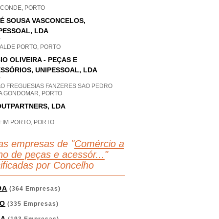
A CONDE, PORTO
É SOUSA VASCONCELOS,
PESSOAL, LDA
P
ALDE PORTO, PORTO
IO OLIVEIRA - PEÇAS E
SSÓRIOS, UNIPESSOAL, LDA
P
AO FREGUESIAS FANZERES SAO PEDRO
A GONDOMAR, PORTO
UTPARTNERS, LDA
FIM PORTO, PORTO
as empresas de "
Comércio a
lho de peças e acessór...
"
sificadas por Concelho
OA
(364 Empresas)
O
(335 Empresas)
GA