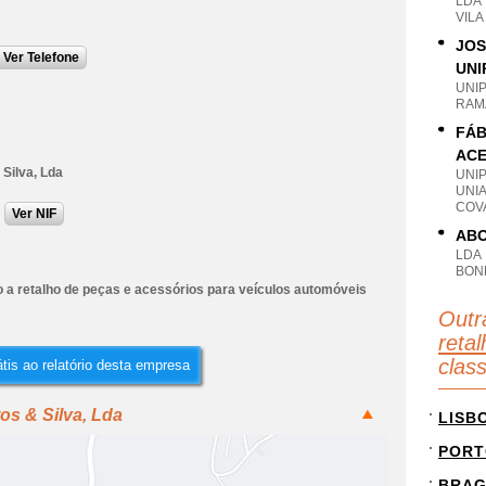
LDA
VIL
JOS
Ver Telefone
UNI
UNI
RAM
FÁB
ACE
Silva, Lda
UNI
UNI
COV
Ver NIF
ABO
LDA
BON
 a retalho de peças e acessórios para veículos automóveis
Outr
reta
clas
tis ao relatório desta empresa
os & Silva, Lda
LISB
PORT
BRA